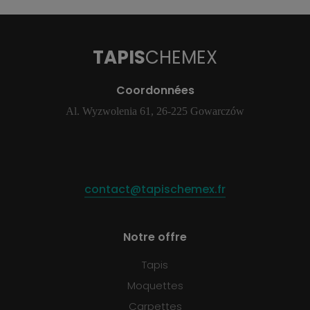
TAPIS
CHEMEX
Coordonnées
Al. Wyzwolenia 61, 26-225 Gowarczów
contact@tapischemex.fr
Notre offre
Tapis
Moquettes
Carpettes