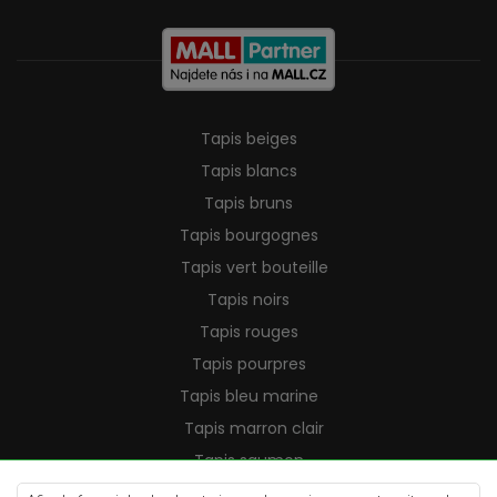
Tapis beiges
Tapis blancs
Tapis bruns
Tapis bourgognes
Tapis vert bouteille
Tapis noirs
Tapis rouges
Tapis pourpres
Tapis bleu marine
Tapis marron clair
Tapis saumon
Tapis crème