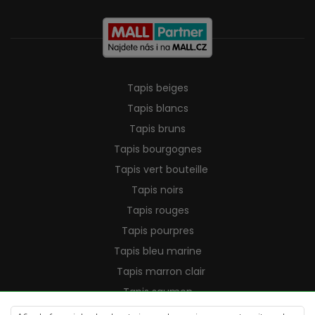
Tapis beiges
Tapis blancs
Tapis bruns
Tapis bourgognes
Tapis vert bouteille
Tapis noirs
Tapis rouges
Tapis pourpres
Tapis bleu marine
Tapis marron clair
Tapis saumon
Tapis crème