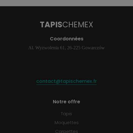
TAPIS
CHEMEX
Coordonnées
Al. Wyzwolenia 61, 26-225 Gowarczów
contact@tapischemex.fr
Notre offre
Tapis
Moquettes
Carpettes