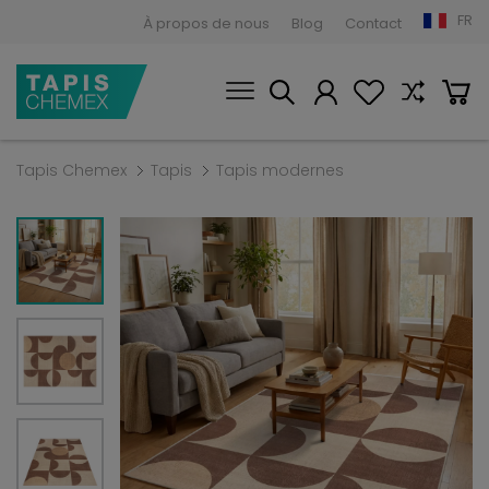
FR
À propos de nous
Blog
Contact
Tapis Chemex
Tapis
Tapis modernes