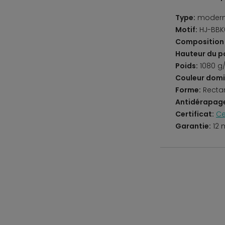
Type:
moder
Motif:
HJ-BBK
Composition 
Hauteur du po
Poids:
1080 g
Couleur domi
Forme:
Recta
Antidérapag
Certificat:
Ce
Garantie:
12 