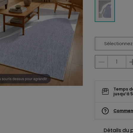
Sélectionnez l
a souris dessus pour agrandir
Temps d
jusqu’à 5
Commen
Détails du 