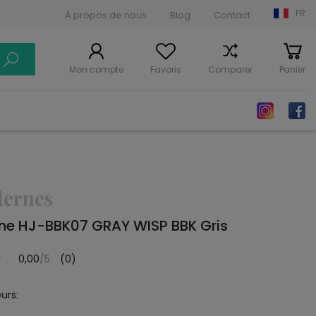
FR
À propos de nous
Blog
Contact
Mon compte
Favoris
Comparer
Panier
dernes
ne HJ-BBK07 GRAY WISP BBK Gris
0,00
/5
(0)
urs: