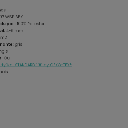
nes
07 WISP BBK
du poil:
100% Poliester
il:
4-5 mm
/m2
nante:
gris
ngle
e:
Oui
rtyfikat STANDARD 100 by OEKO-TEX®
mois