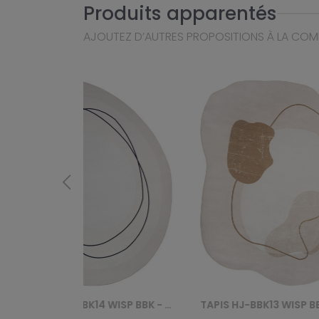
Produits apparentés
AJOUTEZ D’AUTRES PROPOSITIONS À LA CO
TAPIS HJ-BBK14 WISP BBK - BIAŁY
TAPIS HJ-BBK13 WISP BBK - RÓŻOWY