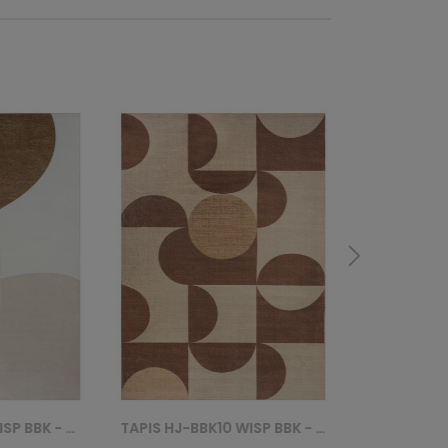
TAPIS HJ-BBK10 WISP BBK - BRĄZOWY
TAPIS HJ-BBK09 LIGHT WISP BBK - BEŻOWY