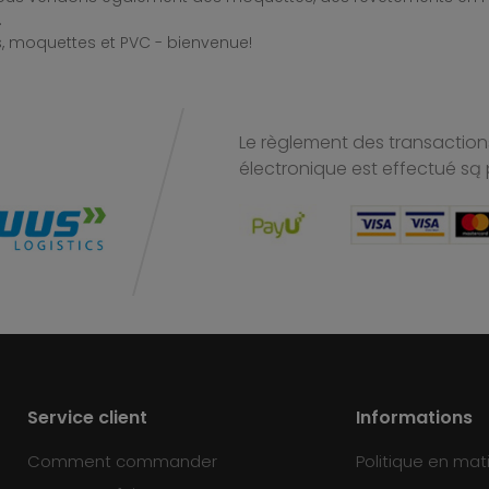
.
, moquettes et PVC - bienvenue!
Le règlement des transactions
électronique est effectué
są 
Service client
Informations
Comment commander
Politique en mat