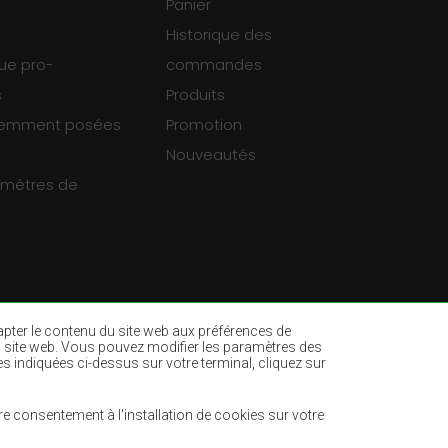
Panier
Historique des
que pro-
commandes
s
Produits
uemment posées
Promotion
Nouveautés
ramètres de
dapter le contenu du site web aux préférences de
ur du site web. Vous pouvez modifier les paramètres des
es indiquées ci-dessus sur votre terminal, cliquez sur
es
Tapis vert bouteille
ne
Tapis marron clair
e consentement à l'installation de cookies sur votre
Tapis menthe