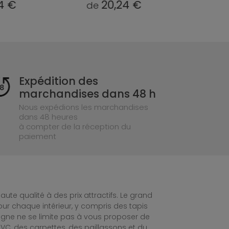
20,24 €
20,24 €
de
de
Expédition des
marchandises dans 48 h
Nous expédions les marchandises
dans 48 heures
à compter de la réception du
paiement
te qualité à des prix attractifs. Le grand
ur chaque intérieur, y compris des tapis
ligne ne se limite pas à vous proposer de
C, des carpettes, des paillassons et du