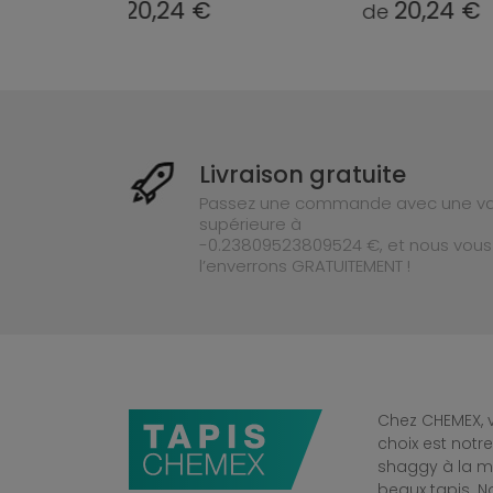
4 €
20,24 €
de
de
Livraison gratuite
Passez une commande avec une va
supérieure à
-0.23809523809524 €, et nous vous
l’enverrons GRATUITEMENT !
Chez CHEMEX, v
choix est notr
shaggy à la mo
beaux tapis. 