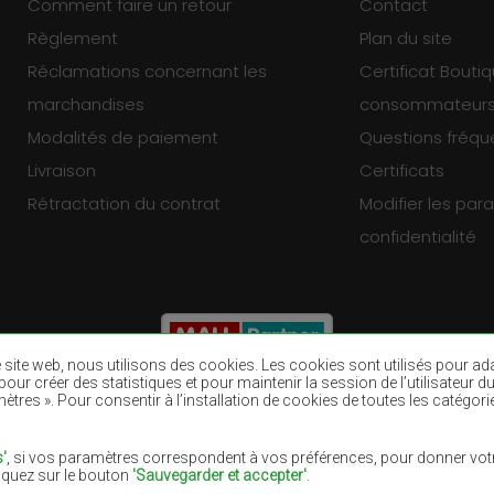
Comment faire un retour
Contact
Règlement
Plan du site
Réclamations concernant les
Certificat Bouti
marchandises
consommateur
Modalités de paiement
Questions fréq
Livraison
Certificats
Rétractation du contrat
Modifier les pa
confidentialité
re site web, nous utilisons des cookies. Les cookies sont utilisés pour a
eb, pour créer des statistiques et pour maintenir la session de l’utilisate
ètres ». Pour consentir à l’installation de cookies de toutes les catégori
Tapis bruns
Tapis bourgogn
Tapis pourpres
Tapis bleu mari
'
, si vos paramètres correspondent à vos préférences, pour donner votr
liquez sur le bouton
'Sauvegarder et accepter'
.
Tapis lilas
Tapis jaunes