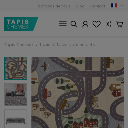
FR
À propos de nous
Blog
Contact
Tapis Chemex
Tapis
Tapis pour enfants