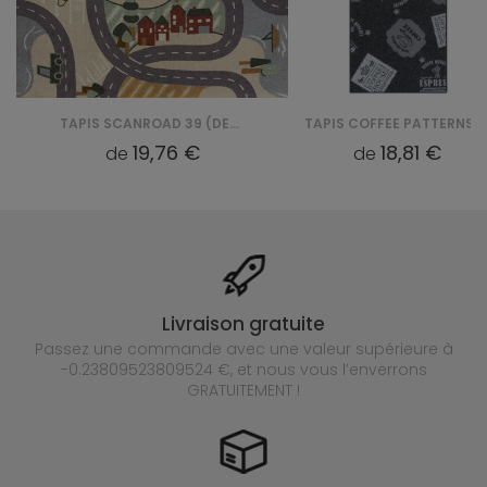
TAPIS SCANROAD 39 (DESERT)
TAPIS COFFEE PATTERNS 95 (BASALT)
19,76 €
18,81 €
de
de
Livraison gratuite
Passez une commande avec une valeur supérieure à
-0.23809523809524 €, et nous vous l’enverrons
GRATUITEMENT !