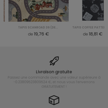
TAPIS SCANROAD 39 (DESERT)
TAPIS COFFEE PATTERNS 95 (BASALT)
19,76 €
18,81 €
de
de
Livraison gratuite
Passez une commande avec une valeur supérieure à
-0.23809523809524 €, et nous vous l’enverrons
GRATUITEMENT !