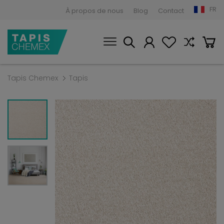
FR
À propos de nous
Blog
Contact
Tapis Chemex
Tapis