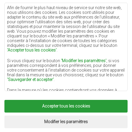
Tapis crème
Afin de fournir le plus haut niveau de service sur notre site web,
nous utilisons des cookies. Les cookies sont utilisés pour
Tapis lilas
adapter le contenu du site web aux préférences de l’utilisateur,
pour optimiser l’utilisation des sites web, pour créer des
Tapis jaunes
statistiques et pour maintenir la session de l’utilisateur du site
Tapis menthe
web. Vous pouvez modifier les paramètres des cookies en
cliquant sur le bouton « Modifier les paramètres ». Pour
Tapis bleus
consentir à l’installation de cookies de toutes les catégories
indiquées ci-dessus sur votre terminal, cliquez sur le bouton
Tapis oranges
'Accepter tous les cookies'
.
Tapis roses
Si vous cliquez sur le bouton
'Modifier les paramètres'
, si vos
Tapis gris
paramètres correspondent à vos préférences, pour donner
votre consentement à l'installation de cookies sur votre appareil
Tapis terre cuite
final dans la mesure que vous choisissez, cliquez sur le bouton
'Sauvegarder et accepter'
.
Tapis verts
Dans la mesure où les cookies contiendront vos données à
Tapis dorés
caractère personnel, la base du traitement est l'intérêt légitime
du responsable du traitement des données (DYWANYCHEMEX)
ou de tiers sous la forme de la fourniture de services de haute
Accepter tous les cookies
qualité sur notre site Web et des activités de marketing du
responsable du traitement des données et de ses Partenaires de
Copyright 2022
Tapis Chemex.
Tous droits réservés.
confiance.
Réalisation:
www.dimax.pl
Modifier les paramètres
Pour plus d'informations sur les cookies et le traitement