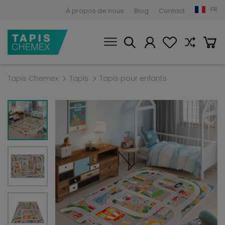
FR
À propos de nous
Blog
Contact
Tapis Chemex
Tapis
Tapis pour enfants