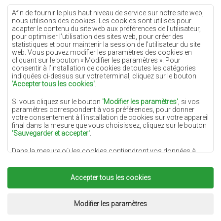
Tapis crème
Afin de fournir le plus haut niveau de service sur notre site web,
nous utilisons des cookies. Les cookies sont utilisés pour
Tapis lilas
adapter le contenu du site web aux préférences de l’utilisateur,
pour optimiser l’utilisation des sites web, pour créer des
Tapis jaunes
statistiques et pour maintenir la session de l’utilisateur du site
Tapis menthe
web. Vous pouvez modifier les paramètres des cookies en
cliquant sur le bouton « Modifier les paramètres ». Pour
Tapis bleus
consentir à l’installation de cookies de toutes les catégories
indiquées ci-dessus sur votre terminal, cliquez sur le bouton
Tapis oranges
'Accepter tous les cookies'
.
Tapis roses
Si vous cliquez sur le bouton
'Modifier les paramètres'
, si vos
Tapis gris
paramètres correspondent à vos préférences, pour donner
votre consentement à l'installation de cookies sur votre appareil
Tapis terre cuite
final dans la mesure que vous choisissez, cliquez sur le bouton
'Sauvegarder et accepter'
.
Tapis verts
Dans la mesure où les cookies contiendront vos données à
Tapis dorés
caractère personnel, la base du traitement est l'intérêt légitime
du responsable du traitement des données (DYWANYCHEMEX)
ou de tiers sous la forme de la fourniture de services de haute
Accepter tous les cookies
qualité sur notre site Web et des activités de marketing du
responsable du traitement des données et de ses Partenaires de
Copyright 2022
Tapis Chemex.
Tous droits réservés.
confiance.
Réalisation:
www.dimax.pl
Modifier les paramètres
Pour plus d'informations sur les cookies et le traitement