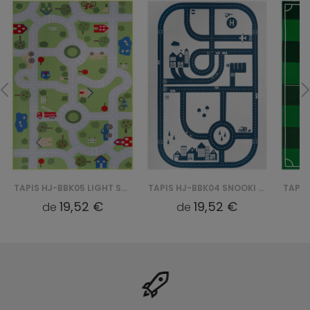
TAPIS HJ-BBK05 LIGHT SNOOKI BBK - ZIELONY
TAPIS HJ-BBK04 SNOOKI BBK - BEŻOWY
19,52 €
19,52 €
de
de