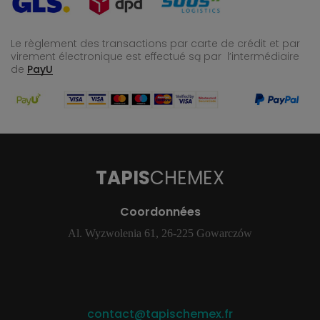
Le règlement des transactions par carte de crédit et par
virement électronique est effectué
są par l’intermédiaire
de
PayU
TAPIS
CHEMEX
Coordonnées
Al. Wyzwolenia 61, 26-225 Gowarczów
contact@tapischemex.fr