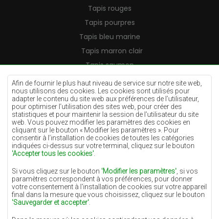
Tapis rouges
Tapis pourpres
Tapis bleu marine
Tapis marron clair
Tapis saumon
Tapis crème
Afin de fournir le plus haut niveau de service sur notre site web,
nous utilisons des cookies. Les cookies sont utilisés pour
Tapis lilas
adapter le contenu du site web aux préférences de l’utilisateur,
pour optimiser l’utilisation des sites web, pour créer des
Tapis jaunes
statistiques et pour maintenir la session de l’utilisateur du site
Tapis menthe
web. Vous pouvez modifier les paramètres des cookies en
cliquant sur le bouton « Modifier les paramètres ». Pour
Tapis bleus
consentir à l’installation de cookies de toutes les catégories
indiquées ci-dessus sur votre terminal, cliquez sur le bouton
Tapis oranges
'Accepter tous les cookies'
.
Tapis roses
Si vous cliquez sur le bouton
'Modifier les paramètres'
, si vos
Tapis gris
paramètres correspondent à vos préférences, pour donner
votre consentement à l'installation de cookies sur votre appareil
Tapis terre cuite
final dans la mesure que vous choisissez, cliquez sur le bouton
'Sauvegarder et accepter'
.
Tapis verts