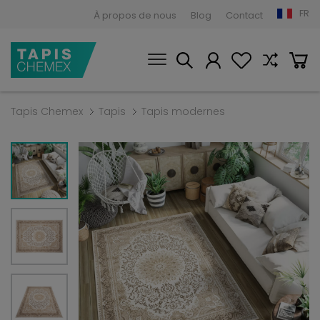
FR
À propos de nous
Blog
Contact
Tapis Chemex
Tapis
Tapis modernes