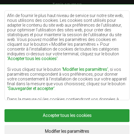
Tapis saumon
Tapis crème
Afin de fournir le plus haut niveau de service sur notre site web,
nous utilisons des cookies. Les cookies sont utilisés pour
Tapis lilas
adapter le contenu du site web aux préférences de l’utilisateur,
pour optimiser l’utilisation des sites web, pour créer des
Tapis jaunes
statistiques et pour maintenir la session de l’utilisateur du site
Tapis menthe
web. Vous pouvez modifier les paramètres des cookies en
cliquant sur le bouton « Modifier les paramètres ». Pour
Tapis bleus
consentir à l’installation de cookies de toutes les catégories
indiquées ci-dessus sur votre terminal, cliquez sur le bouton
Tapis oranges
'Accepter tous les cookies'
.
Tapis roses
Si vous cliquez sur le bouton
'Modifier les paramètres'
, si vos
Tapis gris
paramètres correspondent à vos préférences, pour donner
votre consentement à l'installation de cookies sur votre appareil
Tapis terre cuite
final dans la mesure que vous choisissez, cliquez sur le bouton
'Sauvegarder et accepter'
.
Tapis verts
Dans la mesure où les cookies contiendront vos données à
Tapis dorés
caractère personnel, la base du traitement est l'intérêt légitime
du responsable du traitement des données (DYWANYCHEMEX)
ou de tiers sous la forme de la fourniture de services de haute
Accepter tous les cookies
qualité sur notre site Web et des activités de marketing du
responsable du traitement des données et de ses Partenaires de
Copyright 2022
Tapis Chemex.
Tous droits réservés.
confiance.
Réalisation:
www.dimax.pl
Modifier les paramètres