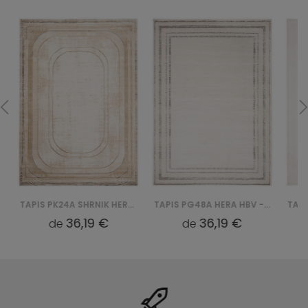
TAPIS PK24A SHRNIK HERA HBV - KREMOWY
TAPIS PG48A HERA HBV - BIAŁY
36,19 €
36,19 €
de
de