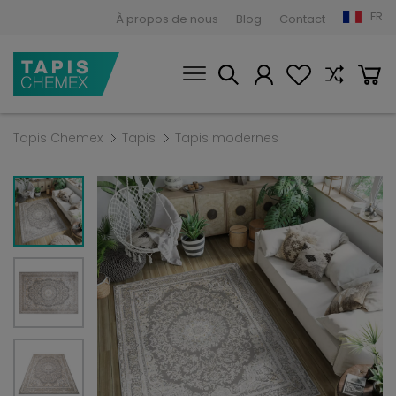
FR
À propos de nous
Blog
Contact
Tapis Chemex
Tapis
Tapis modernes