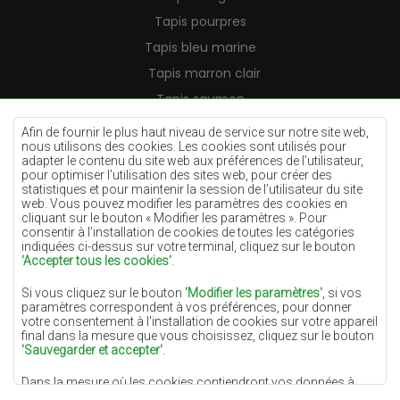
Tapis pourpres
Tapis bleu marine
Tapis marron clair
Tapis saumon
Tapis crème
Afin de fournir le plus haut niveau de service sur notre site web,
nous utilisons des cookies. Les cookies sont utilisés pour
Tapis lilas
adapter le contenu du site web aux préférences de l’utilisateur,
pour optimiser l’utilisation des sites web, pour créer des
Tapis jaunes
statistiques et pour maintenir la session de l’utilisateur du site
Tapis menthe
web. Vous pouvez modifier les paramètres des cookies en
cliquant sur le bouton « Modifier les paramètres ». Pour
Tapis bleus
consentir à l’installation de cookies de toutes les catégories
indiquées ci-dessus sur votre terminal, cliquez sur le bouton
Tapis oranges
'Accepter tous les cookies'
.
Tapis roses
Si vous cliquez sur le bouton
'Modifier les paramètres'
, si vos
Tapis gris
paramètres correspondent à vos préférences, pour donner
votre consentement à l'installation de cookies sur votre appareil
Tapis terre cuite
final dans la mesure que vous choisissez, cliquez sur le bouton
'Sauvegarder et accepter'
.
Tapis verts
Dans la mesure où les cookies contiendront vos données à
Tapis dorés
caractère personnel, la base du traitement est l'intérêt légitime