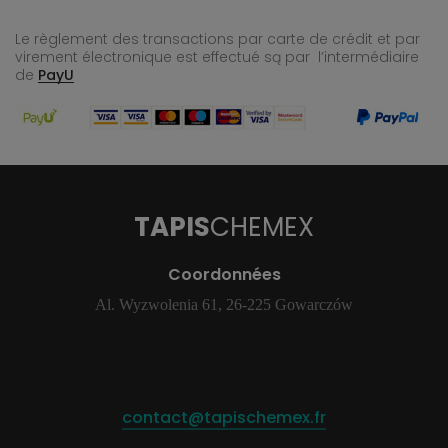
Le règlement des transactions par carte de crédit et par
virement électronique est effectué
są par l’intermédiaire
de
PayU
TAPIS
CHEMEX
Coordonnées
Al. Wyzwolenia 61, 26-225 Gowarczów
contact@tapischemex.fr