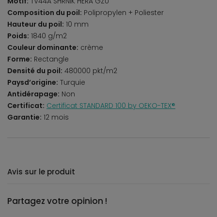
Motif:
TV44A SHRNIK HERA GZU
Composition du poil:
Polipropylen + Poliester
Hauteur du poil:
10 mm
Poids:
1840 g/m2
Couleur dominante:
crème
Forme:
Rectangle
Densité du poil:
480000 pkt/m2
Paysd’origine:
Turquie
Antidérapage:
Non
Certificat:
Certificat STANDARD 100 by OEKO-TEX®
Garantie:
12 mois
Avis sur le produit
Partagez votre opinion !