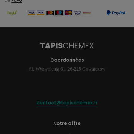
de
PayU
TAPIS
CHEMEX
Coordonnées
Al. Wyzwolenia 61, 26-225 Gowarczów
contact@tapischemex.fr
Notre offre