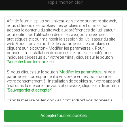
Tapis marron clair
Tapis saumon
Tapis crème
Afin de fournir le plus haut niveau de service sur notre site web,
nous utilisons des cookies. Les cookies sont utilisés pour
Tapis lilas
adapter le contenu du site web aux préférences de l’utilisateur,
pour optimiser l’utilisation des sites web, pour créer des
Tapis jaunes
statistiques et pour maintenir la session de l’utilisateur du site
Tapis menthe
web. Vous pouvez modifier les paramètres des cookies en
cliquant sur le bouton « Modifier les paramètres ». Pour
Tapis bleus
consentir à l’installation de cookies de toutes les catégories
indiquées ci-dessus sur votre terminal, cliquez sur le bouton
Tapis oranges
'Accepter tous les cookies'
.
Tapis roses
Si vous cliquez sur le bouton
'Modifier les paramètres'
, si vos
Tapis gris
paramètres correspondent à vos préférences, pour donner
votre consentement à l'installation de cookies sur votre appareil
Tapis terre cuite
final dans la mesure que vous choisissez, cliquez sur le bouton
'Sauvegarder et accepter'
.
Tapis verts
Dans la mesure où les cookies contiendront vos données à
Tapis dorés
caractère personnel, la base du traitement est l'intérêt légitime
du responsable du traitement des données (DYWANYCHEMEX)
ou de tiers sous la forme de la fourniture de services de haute
Accepter tous les cookies
qualité sur notre site Web et des activités de marketing du
responsable du traitement des données et de ses Partenaires de
Copyright 2022
Tapis Chemex.
Tous droits réservés.