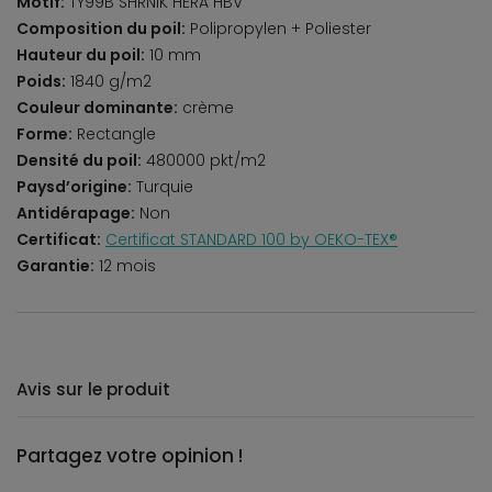
Motif:
TY99B SHRNIK HERA HBV
Composition du poil:
Polipropylen + Poliester
Hauteur du poil:
10 mm
Poids:
1840 g/m2
Couleur dominante:
crème
Forme:
Rectangle
Densité du poil:
480000 pkt/m2
Paysd’origine:
Turquie
Antidérapage:
Non
Certificat:
Certificat STANDARD 100 by OEKO-TEX®
Garantie:
12 mois
Avis sur le produit
Partagez votre opinion !