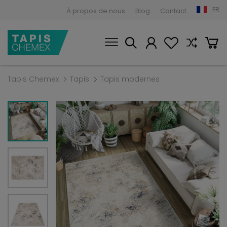
FR
À propos de nous
Blog
Contact
Tapis Chemex
Tapis
Tapis modernes