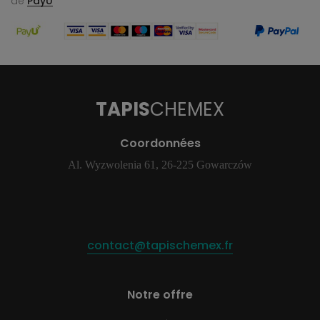
de
PayU
TAPIS
CHEMEX
Coordonnées
Al. Wyzwolenia 61, 26-225 Gowarczów
contact@tapischemex.fr
Notre offre