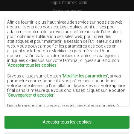
Tapis marron clair
Tapis saumon
Tapis crème
Afin de fournir le plus haut niveau de service sur notre site web,
nous utilisons des cookies. Les cookies sont utilisés pour
Tapis lilas
adapter le contenu du site web aux préférences de l’utilisateur,
pour optimiser l’utilisation des sites web, pour créer des
Tapis jaunes
statistiques et pour maintenir la session de l’utilisateur du site
Tapis menthe
web. Vous pouvez modifier les paramètres des cookies en
cliquant sur le bouton « Modifier les paramètres ». Pour
Tapis bleus
consentir à l’installation de cookies de toutes les catégories
indiquées ci-dessus sur votre terminal, cliquez sur le bouton
Tapis oranges
'Accepter tous les cookies'
.
Tapis roses
Si vous cliquez sur le bouton
'Modifier les paramètres'
, si vos
Tapis gris
paramètres correspondent à vos préférences, pour donner
votre consentement à l'installation de cookies sur votre appareil
Tapis terre cuite
final dans la mesure que vous choisissez, cliquez sur le bouton
'Sauvegarder et accepter'
.
Tapis verts
Dans la mesure où les cookies contiendront vos données à
Tapis dorés
caractère personnel, la base du traitement est l'intérêt légitime
du responsable du traitement des données (DYWANYCHEMEX)
ou de tiers sous la forme de la fourniture de services de haute
Accepter tous les cookies
qualité sur notre site Web et des activités de marketing du
responsable du traitement des données et de ses Partenaires de
Copyright 2022
Tapis Chemex.
Tous droits réservés.