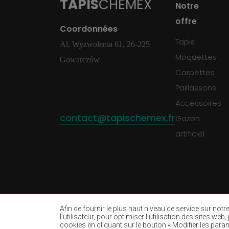
TAPIS
CHEMEX
Notre
offre
Coordonnées
Tapis
Al. Wyzwolenia 61, 26-225
Moquettes
Gowarczów
Carpettes
Paillassons
Accessoires
contact@tapischemex.fr
Gazon
artificiel
Afin de fournir le plus haut niveau de service sur not
l’utilisateur, pour optimiser l’utilisation des sites w
cookies en cliquant sur le bouton « Modifier les param