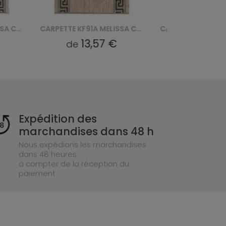
CARPETTE KF91A MELISSA CHODNIK MAA - BRĄZOWY
CARPETTE KF87A MELISSA CHODNIK MAA - SZARY
13,57 €
13,57 €
de
de
Expédition des
marchandises dans 48 h
Nous expédions les marchandises
dans 48 heures
à compter de la réception du
paiement