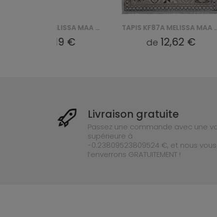
TAPIS KF87A MELISSA MAA - BRĄZOWY
TAPIS KF87A MELISSA MAA - SZARY
9 €
12,62 €
de
de
Livraison gratuite
Passez une commande avec une va
supérieure à
-0.23809523809524 €, et nous vous
l’enverrons GRATUITEMENT !