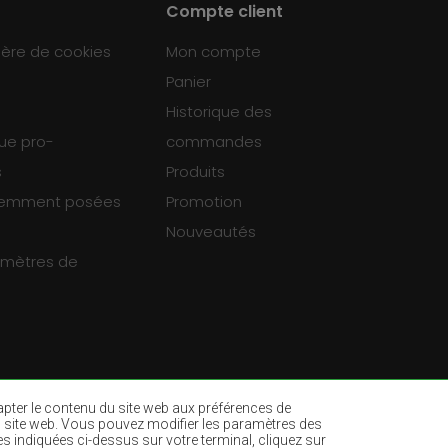
Compte client
ière de cookies
Mon compte
Panier
Historique des
que pro-
commandes
s
Produits
uemment posées
Promotion
Nouveautés
ramètres de
dapter le contenu du site web aux préférences de
ur du site web. Vous pouvez modifier les paramètres des
es indiquées ci-dessus sur votre terminal, cliquez sur