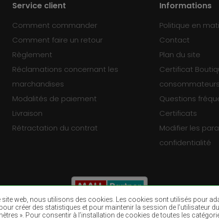
Service client
Informations
Comment commander
Politique en mat
Comment faire un retour
Contact
Règlement
Plan du site
Réclamations concernant les
Certificat Bouti
marchandises
consommateur
Modalités de paiement
Questions fréq
Livraison
Certificats
Rétractation du contrat
Modifier les pa
confidentialité
re site web, nous utilisons des cookies. Les cookies sont utilisés pour a
eb, pour créer des statistiques et pour maintenir la session de l’utilisate
ètres ». Pour consentir à l’installation de cookies de toutes les catégori