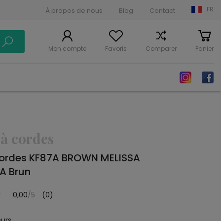
FR
À propos de nous
Blog
Contact
Mon compte
Favoris
Comparer
Panier
 à cordes
cordes KF87A BROWN MELISSA
A Brun
0,00
/5
(0)
urs: