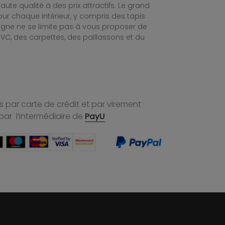
te qualité à des prix attractifs. Le grand
ur chaque intérieur, y compris des tapis
ligne ne se limite pas à vous proposer de
C, des carpettes, des paillassons et du
 par carte de crédit et par virement
par l’intermédiaire de
PayU