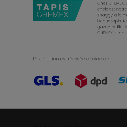
Chez CHEMEX, v
choix est notr
shaggy à la mo
beaux tapis. 
gazon artificiel
CHEMEX – tapis
L’expédition est réalisée à l’aide de :