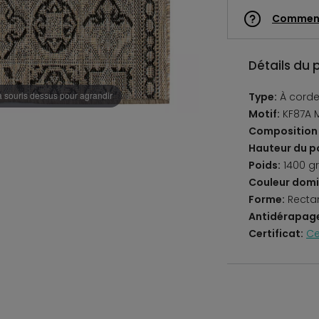
Commen
Détails du 
a souris dessus pour agrandir
Type:
À corde
Motif:
KF87A 
Composition 
Hauteur du po
Poids:
1400 g
Couleur domi
Forme:
Recta
Antidérapag
Certificat:
Ce