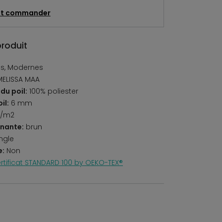
t commander
produit
s, Modernes
MELISSA MAA
du poil:
100% poliester
il:
6 mm
r/m2
nante:
brun
ngle
e:
Non
rtificat STANDARD 100 by OEKO-TEX®