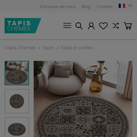
FR
À propos de nous
Blog
Contact
Tapis Chemex
Tapis
Tapis à cordes