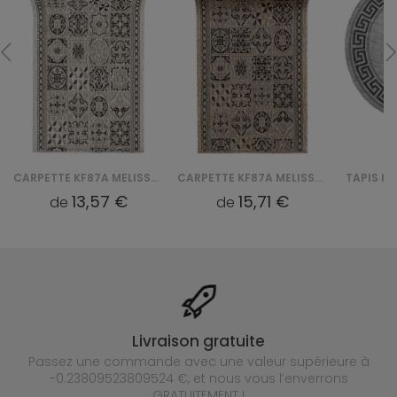
CARPETTE KF87A MELISSA CHODNIK MAA - SZARY
CARPETTE KF87A MELISSA CHODNIK MAA - BRĄZOWY
13,57 €
15,71 €
de
de
d
Livraison gratuite
Passez une commande avec une valeur supérieure à
-0.23809523809524 €, et nous vous l’enverrons
GRATUITEMENT !