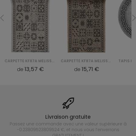
CARPETTE KF87A MELISSA CHODNIK MAA - SZARY
CARPETTE KF87A MELISSA CHODNIK MAA - BRĄZOWY
13,57 €
15,71 €
de
de
d
Livraison gratuite
Passez une commande avec une valeur supérieure à
-0.23809523809524 €, et nous vous l’enverrons
GRATUITEMENT !