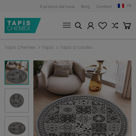
FR
À propos de nous
Blog
Contact
Tapis Chemex
Tapis
Tapis à cordes