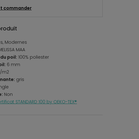
t commander
produit
s, Modernes
MELISSA MAA
du poil:
100% poliester
il:
6 mm
r/m2
nante:
gris
ngle
e:
Non
rtificat STANDARD 100 by OEKO-TEX®