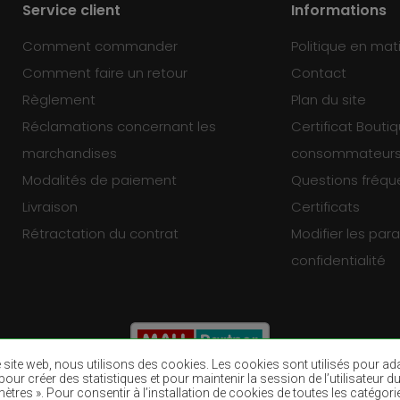
Service client
Informations
Comment commander
Politique en mat
Comment faire un retour
Contact
Règlement
Plan du site
Réclamations concernant les
Certificat Bouti
marchandises
consommateur
Modalités de paiement
Questions fréq
Livraison
Certificats
Rétractation du contrat
Modifier les pa
confidentialité
re site web, nous utilisons des cookies. Les cookies sont utilisés pour a
eb, pour créer des statistiques et pour maintenir la session de l’utilisate
ètres ». Pour consentir à l’installation de cookies de toutes les catégori