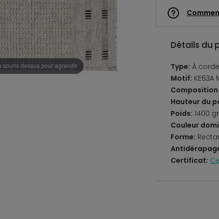
Commen
Détails du 
a souris dessus pour agrandir
Type:
À corde
Motif:
KE63A 
Composition 
Hauteur du po
Poids:
1400 g
Couleur domi
Forme:
Recta
Antidérapag
Certificat:
Ce