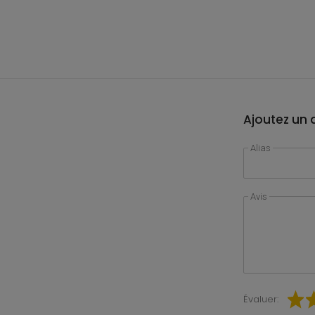
Ajoutez un a
Alias
Avis
Évaluer: