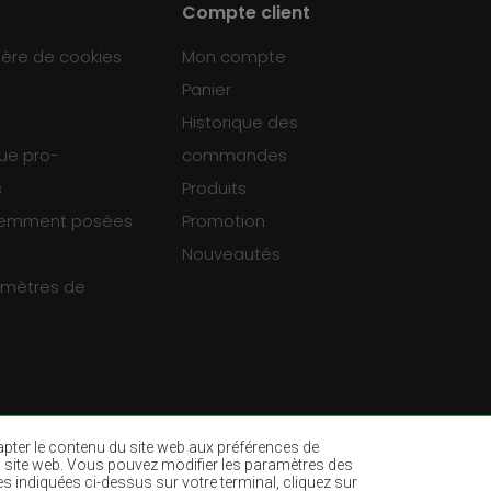
Compte client
ière de cookies
Mon compte
Panier
Historique des
que pro-
commandes
s
Produits
uemment posées
Promotion
Nouveautés
ramètres de
dapter le contenu du site web aux préférences de
ur du site web. Vous pouvez modifier les paramètres des
es indiquées ci-dessus sur votre terminal, cliquez sur