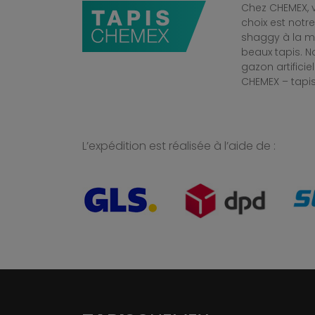
Chez CHEMEX, v
choix est notr
shaggy à la mo
beaux tapis. 
gazon artificiel
CHEMEX – tapis
L’expédition est réalisée à l’aide de :