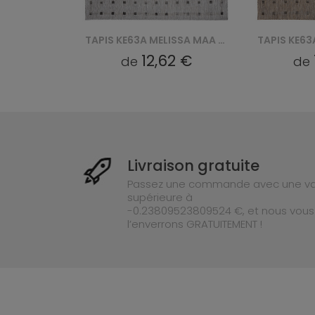
TAPIS KE63A MELISSA MAA - BRĄZOWY
TAPIS KE63A MELISSA MAA - SZARY
9 €
12,62 €
de
de
Livraison gratuite
Passez une commande avec une va
supérieure à
-0.23809523809524 €, et nous vous
l’enverrons GRATUITEMENT !