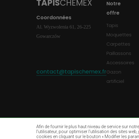
TAPIS
CHEMEX
Notre
offre
Coordonnées
Tapis
Al. Wyzwolenia 61, 26-225
Moquettes
Gowarczów
Carpettes
Paillassons
Accessoires
contact@tapischemex.fr
Gazon
artificiel
Afin de fournir le plus haut niveau de service sur not
l’utilisateur, pour optimiser l’utilisation des sites w
cookies en cliquant sur le bouton « Modifier les param