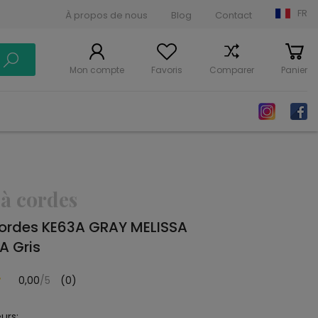
FR
À propos de nous
Blog
Contact
Mon compte
Favoris
Comparer
Panier
 à cordes
cordes KE63A GRAY MELISSA
 Gris
0,00
/5
(0)
urs: