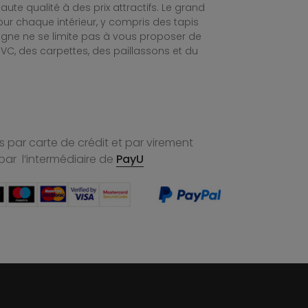
te qualité à des prix attractifs. Le grand
ur chaque intérieur, y compris des tapis
ligne ne se limite pas à vous proposer de
C, des carpettes, des paillassons et du
 par carte de crédit et par virement
par l’intermédiaire de
PayU