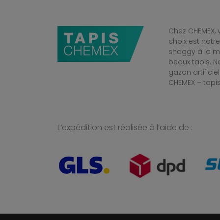
Chez CHEMEX, v
choix est notr
shaggy à la mo
beaux tapis. 
gazon artificiel
CHEMEX – tapis
L’expédition est réalisée à l’aide de :