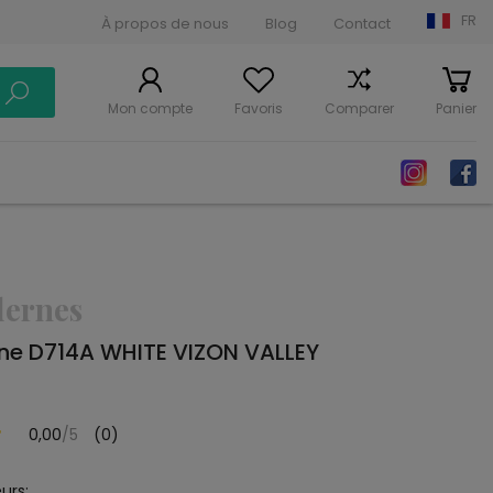
FR
À propos de nous
Blog
Contact
Mon compte
Favoris
Comparer
Panier
dernes
ne D714A WHITE VIZON VALLEY
0,00
/5
(0)
urs: