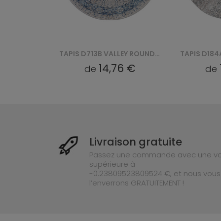
TAPIS D713B VALLEY ROUND - NIEBIESKI, BIAŁY
TAPIS D184A L. VIZON VALLEY ROUND - SZARY
6 €
14,76 €
de
de
Livraison gratuite
Passez une commande avec une va
supérieure à
-0.23809523809524 €, et nous vous
l’enverrons GRATUITEMENT !