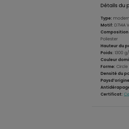
Détails du 
Type:
moder
Motif:
D714A V
Composition 
Poliester
Hauteur du po
Poids:
1300 g
Couleur domi
Forme:
Circle
Densité du po
Paysd’origine
Antidérapag
Certificat:
Ce