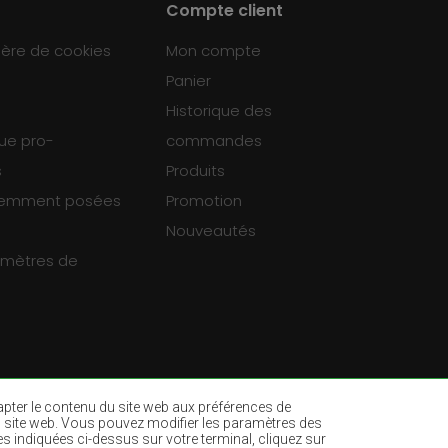
Compte client
ière de cookies
Mon compte
Panier
Historique des
que pro-
commandes
s
Produits
uemment posées
Promotion
Nouveautés
ramètres de
dapter le contenu du site web aux préférences de
ur du site web. Vous pouvez modifier les paramètres des
es indiquées ci-dessus sur votre terminal, cliquez sur