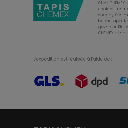
Chez CHEMEX, v
choix est notr
shaggy à la mo
beaux tapis. 
gazon artificiel
CHEMEX – tapis
L’expédition est réalisée à l’aide de :