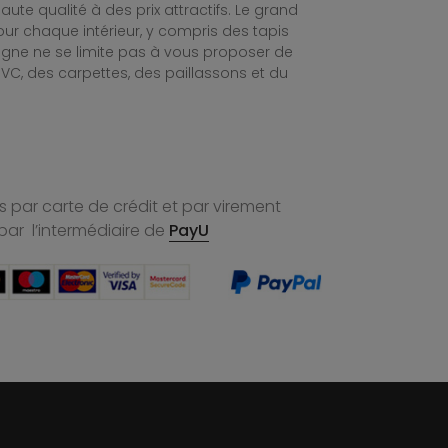
te qualité à des prix attractifs. Le grand
ur chaque intérieur, y compris des tapis
ligne ne se limite pas à vous proposer de
C, des carpettes, des paillassons et du
 par carte de crédit et par virement
par l’intermédiaire de
PayU