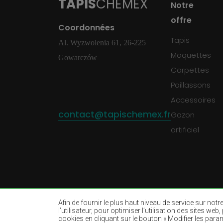
TAPIS
CHEMEX
Notre
offre
Coordonnées
Tapis
Al. Wyzwolenia 61, 26-225
Moquettes
Gowarczów
Carpettes
Paillassons
Accessoires
contact@tapischemex.fr
Gazon
artificiel
Afin de fournir le plus haut niveau de service sur not
l’utilisateur, pour optimiser l’utilisation des sites w
cookies en cliquant sur le bouton « Modifier les param