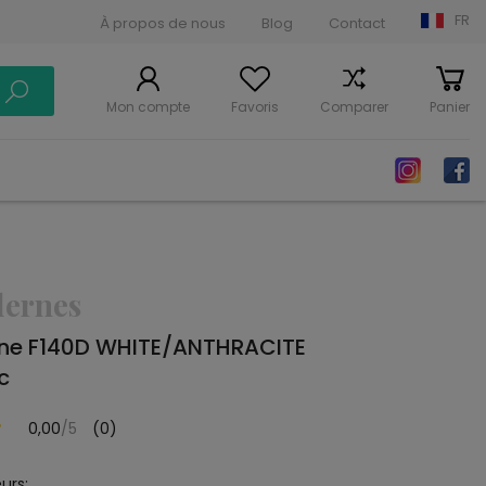
FR
À propos de nous
Blog
Contact
Mon compte
Favoris
Comparer
Panier
dernes
ne F140D WHITE/ANTHRACITE
c
0,00
/5
(0)
urs: