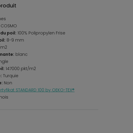
produit
nes
/ COSMO
du poil:
100% Polipropylen Frise
il:
8-9 mm
/m2
nante:
blanc
ngle
il:
147000 pkt/m2
:
Turquie
e:
Non
rtyfikat STANDARD 100 by OEKO-TEX®
mois