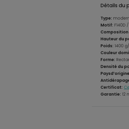
Détails du 
Type:
moder
Motif:
F140D 
Composition 
Hauteur du po
Poids:
1400 g
Couleur domi
Forme:
Recta
Densité du po
Paysd’origine
Antidérapag
Certificat:
Ce
Garantie:
12 