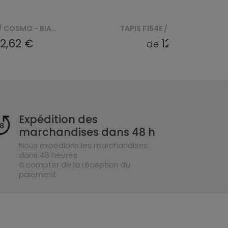
TAPIS F154F / COSMO - BIAŁY, GRANATOWY
TAPIS F154E / COSMO - BIAŁY, RÓŻOWY
2,62 €
12,57 €
de
Expédition des
marchandises dans 48 h
Nous expédions les marchandises
dans 48 heures
à compter de la réception du
paiement