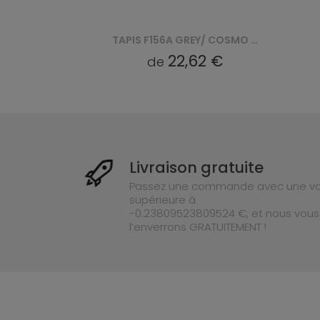
TAPIS F157A GREY/ COSMO - NIEBIESKI
TAPIS F156A GREY/ COSMO - NIEBIESKI
22,62 €
de
Livraison gratuite
Passez une commande avec une va
supérieure à
-0.23809523809524 €, et nous vous
l’enverrons GRATUITEMENT !