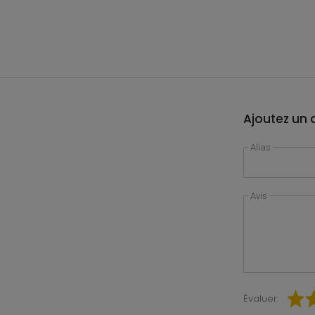
Ajoutez un a
Alias
Avis
Évaluer: