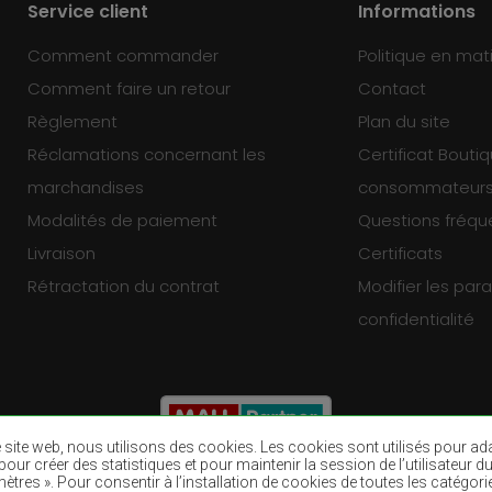
Service client
Informations
Comment commander
Politique en mat
Comment faire un retour
Contact
Règlement
Plan du site
Réclamations concernant les
Certificat Bouti
marchandises
consommateur
Modalités de paiement
Questions fréq
Livraison
Certificats
Rétractation du contrat
Modifier les pa
confidentialité
re site web, nous utilisons des cookies. Les cookies sont utilisés pour a
eb, pour créer des statistiques et pour maintenir la session de l’utilisate
ètres ». Pour consentir à l’installation de cookies de toutes les catégori