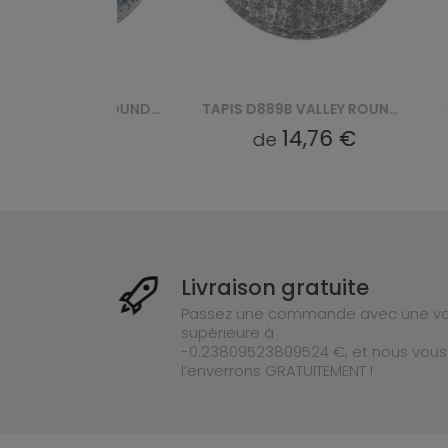
TAPIS D713B VALLEY ROUND - NIEBIESKI, BIAŁY
TAPIS D889B VALLEY ROUND - NIEBIESKI, BIAŁY
6 €
14,76 €
de
de
Livraison gratuite
Passez une commande avec une va
supérieure à
-0.23809523809524 €, et nous vous
l’enverrons GRATUITEMENT !