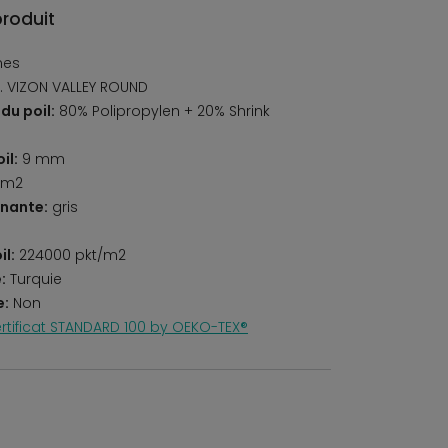
produit
nes
. VIZON VALLEY ROUND
du poil:
80% Polipropylen + 20% Shrink
il:
9 mm
/m2
nante:
gris
il:
224000 pkt/m2
:
Turquie
e:
Non
rtificat STANDARD 100 by OEKO-TEX®