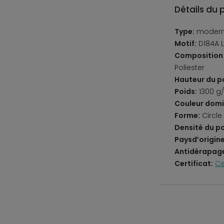
Détails du 
Type:
moder
Motif:
D184A L
Composition 
Poliester
Hauteur du po
Poids:
1300 g
Couleur domi
Forme:
Circle
Densité du po
Paysd’origine
Antidérapag
Certificat:
Ce