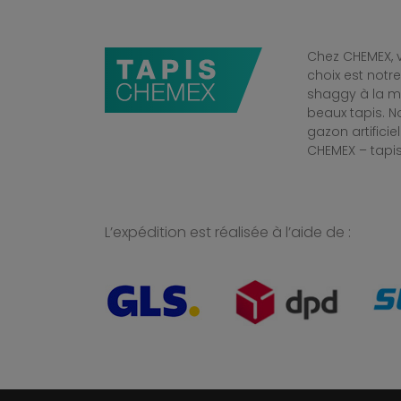
Chez CHEMEX, v
choix est notr
shaggy à la mo
beaux tapis. 
gazon artificiel
CHEMEX – tapis
L’expédition est réalisée à l’aide de :