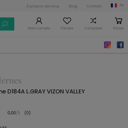
FR
À propos de nous
Blog
Contact
Mon compte
Favoris
Comparer
Panier
dernes
ne D184A L.GRAY VIZON VALLEY
0,00
/5
(0)
urs: