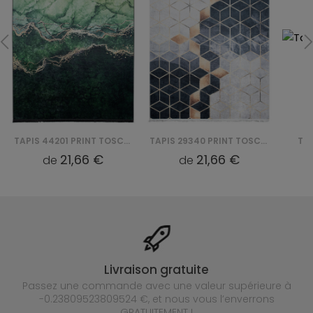
TAPIS 44201 PRINT TOSCANA
TAPIS 29340 PRINT TOSCANA
21,66 €
21,66 €
de
de
Livraison gratuite
Passez une commande avec une valeur supérieure à
-0.23809523809524 €, et nous vous l’enverrons
GRATUITEMENT !