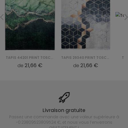
TAPIS 44201 PRINT TOSCANA
TAPIS 29340 PRINT TOSCANA
21,66 €
21,66 €
de
de
Livraison gratuite
Passez une commande avec une valeur supérieure à
-0.23809523809524 €, et nous vous l’enverrons
GRATUITEMENT !