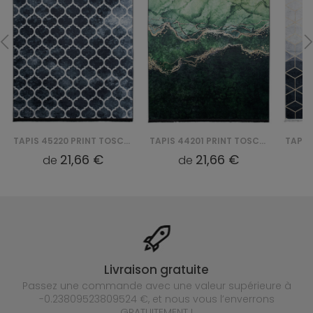
TAPIS 44201 PRINT TOSCANA
TAPIS 29340 PRINT TOSCANA
21,66 €
21,66 €
de
de
Livraison gratuite
Passez une commande avec une valeur supérieure à
-0.23809523809524 €, et nous vous l’enverrons
GRATUITEMENT !