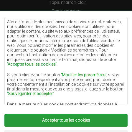
Tapis marron clair
Tapis saumon
Tapis crème
Afin de fournir le plus haut niveau de service sur notre site web,
nous utilisons des cookies. Les cookies sont utilisés pour
Tapis lilas
adapter le contenu du site web aux préférences de l’utilisateur,
pour optimiser l’utilisation des sites web, pour créer des
Tapis jaunes
statistiques et pour maintenir la session de l’utilisateur du site
Tapis menthe
web. Vous pouvez modifier les paramètres des cookies en
cliquant sur le bouton « Modifier les paramètres ». Pour
Tapis bleus
consentir à l’installation de cookies de toutes les catégories
indiquées ci-dessus sur votre terminal, cliquez sur le bouton
Tapis oranges
'Accepter tous les cookies'
.
Tapis roses
Si vous cliquez sur le bouton
'Modifier les paramètres'
, si vos
Tapis gris
paramètres correspondent à vos préférences, pour donner
votre consentement à l'installation de cookies sur votre appareil
Tapis terre cuite
final dans la mesure que vous choisissez, cliquez sur le bouton
'Sauvegarder et accepter'
.
Tapis verts
Dans la mesure où les cookies contiendront vos données à
Tapis dorés
caractère personnel, la base du traitement est l'intérêt légitime
du responsable du traitement des données (DYWANYCHEMEX)
ou de tiers sous la forme de la fourniture de services de haute
Accepter tous les cookies
qualité sur notre site Web et des activités de marketing du
responsable du traitement des données et de ses Partenaires de
Copyright 2022
Tapis Chemex.
Tous droits réservés.