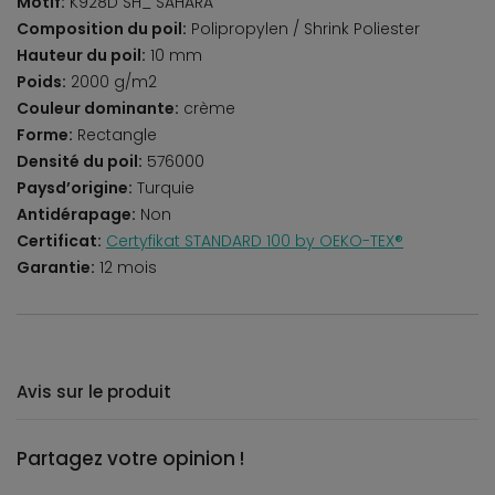
Motif:
K928D SH_ SAHARA
Composition du poil:
Polipropylen / Shrink Poliester
Hauteur du poil:
10 mm
Poids:
2000 g/m2
Couleur dominante:
crème
Forme:
Rectangle
Densité du poil:
576000
Paysd’origine:
Turquie
Antidérapage:
Non
Certificat:
Certyfikat STANDARD 100 by OEKO-TEX®
Garantie:
12 mois
Avis sur le produit
Partagez votre opinion !