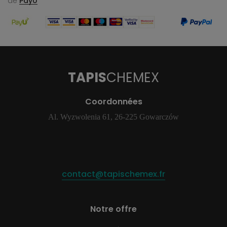
de
PayU
TAPIS
CHEMEX
Coordonnées
Al. Wyzwolenia 61, 26-225 Gowarczów
contact@tapischemex.fr
Notre offre