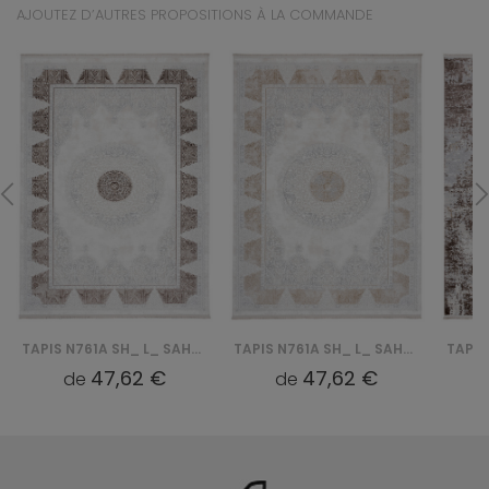
AJOUTEZ D’AUTRES PROPOSITIONS À LA COMMANDE
TAPIS N761A SH_ L_ SAHARA - KREMOWY, BRĄZOWY
TAPIS N761A SH_ L_ SAHARA - KREMOWY, BEŻOWY
47,62 €
47,62 €
de
de