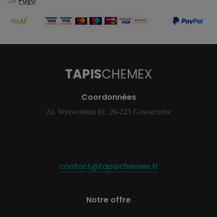
de
PayU
TAPIS
CHEMEX
Coordonnées
Al. Wyzwolenia 61, 26-225 Gowarczów
contact@tapischemex.fr
Notre offre