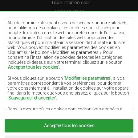
Tapis marron clair
Tapis saumon
Tapis crème
Afin de fournir le plus haut niveau de service sur notre site web,
nous utilisons des cookies. Les cookies sont utilisés pour
Tapis lilas
adapter le contenu du site web aux préférences de l’utilisateur,
pour optimiser l’utilisation des sites web, pour créer des
Tapis jaunes
statistiques et pour maintenir la session de l’utilisateur du site
Tapis menthe
web. Vous pouvez modifier les paramètres des cookies en
cliquant sur le bouton « Modifier les paramètres ». Pour
Tapis bleus
consentir à l’installation de cookies de toutes les catégories
indiquées ci-dessus sur votre terminal, cliquez sur le bouton
Tapis oranges
'Accepter tous les cookies'
.
Tapis roses
Si vous cliquez sur le bouton
'Modifier les paramètres'
, si vos
Tapis gris
paramètres correspondent à vos préférences, pour donner
votre consentement à l'installation de cookies sur votre appareil
Tapis terre cuite
final dans la mesure que vous choisissez, cliquez sur le bouton
'Sauvegarder et accepter'
.
Tapis verts
Dans la mesure où les cookies contiendront vos données à
Tapis dorés
caractère personnel, la base du traitement est l'intérêt légitime
du responsable du traitement des données (DYWANYCHEMEX)
ou de tiers sous la forme de la fourniture de services de haute
Accepter tous les cookies
qualité sur notre site Web et des activités de marketing du
responsable du traitement des données et de ses Partenaires de
Copyright 2022
Tapis Chemex.
Tous droits réservés.