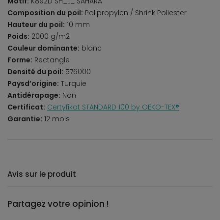
Motif:
K892D SH_L_ SAHARA
Composition du poil:
Polipropylen / Shrink Poliester
Hauteur du poil:
10 mm
Poids:
2000 g/m2
Couleur dominante:
blanc
Forme:
Rectangle
Densité du poil:
576000
Paysd’origine:
Turquie
Antidérapage:
Non
Certificat:
Certyfikat STANDARD 100 by OEKO-TEX®
Garantie:
12 mois
Avis sur le produit
Partagez votre opinion !