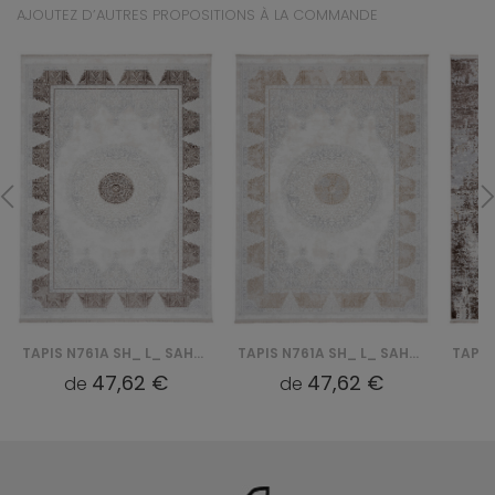
AJOUTEZ D’AUTRES PROPOSITIONS À LA COMMANDE
TAPIS N761A SH_ L_ SAHARA - KREMOWY, BRĄZOWY
TAPIS N761A SH_ L_ SAHARA - KREMOWY, BEŻOWY
47,62 €
47,62 €
de
de