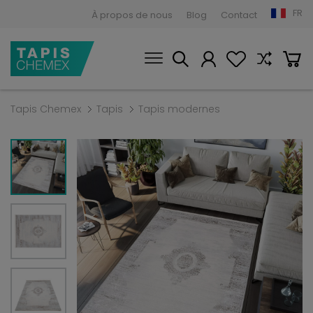
FR
À propos de nous
Blog
Contact
Tapis Chemex
Tapis
Tapis modernes