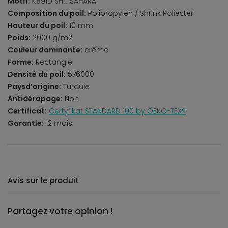
Motif:
K891D SH_ SAHARA
Composition du poil:
Polipropylen / Shrink Poliester
Hauteur du poil:
10 mm
Poids:
2000 g/m2
Couleur dominante:
crème
Forme:
Rectangle
Densité du poil:
576000
Paysd’origine:
Turquie
Antidérapage:
Non
Certificat:
Certyfikat STANDARD 100 by OEKO-TEX®
Garantie:
12 mois
Avis sur le produit
Partagez votre opinion !