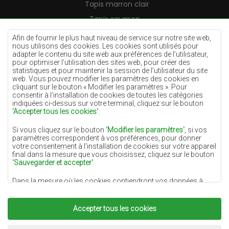
Tapis marron clair
Tapis saumon
Tapis crème
Afin de fournir le plus haut niveau de service sur notre site web,
nous utilisons des cookies. Les cookies sont utilisés pour
Tapis lilas
adapter le contenu du site web aux préférences de l’utilisateur,
pour optimiser l’utilisation des sites web, pour créer des
Tapis jaunes
statistiques et pour maintenir la session de l’utilisateur du site
Tapis menthe
web. Vous pouvez modifier les paramètres des cookies en
cliquant sur le bouton « Modifier les paramètres ». Pour
Tapis bleus
consentir à l’installation de cookies de toutes les catégories
indiquées ci-dessus sur votre terminal, cliquez sur le bouton
Tapis oranges
'Accepter tous les cookies'
.
Tapis roses
Si vous cliquez sur le bouton
'Modifier les paramètres'
, si vos
Tapis gris
paramètres correspondent à vos préférences, pour donner
votre consentement à l'installation de cookies sur votre appareil
Tapis terre cuite
final dans la mesure que vous choisissez, cliquez sur le bouton
'Sauvegarder et accepter'
.
Tapis verts
Dans la mesure où les cookies contiendront vos données à
Tapis dorés
caractère personnel, la base du traitement est l'intérêt légitime
du responsable du traitement des données (DYWANYCHEMEX)
ou de tiers sous la forme de la fourniture de services de haute
Accepter tous les cookies
qualité sur notre site Web et des activités de marketing du
responsable du traitement des données et de ses Partenaires de
Copyright 2022
Tapis Chemex.
Tous droits réservés.