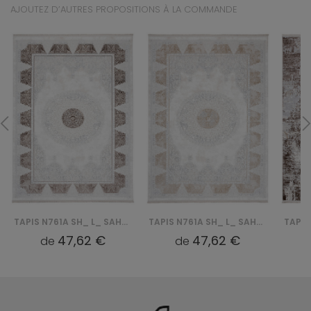
AJOUTEZ D’AUTRES PROPOSITIONS À LA COMMANDE
TAPIS N761A SH_ L_ SAHARA - KREMOWY, BRĄZOWY
TAPIS N761A SH_ L_ SAHARA - KREMOWY, BEŻOWY
47,62 €
47,62 €
de
de