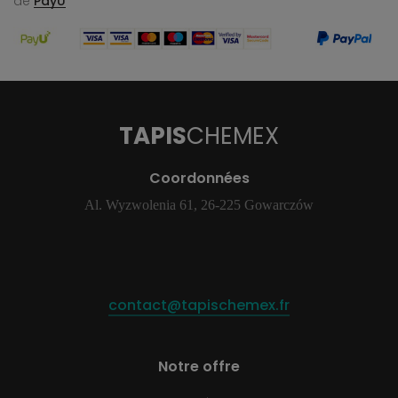
de
PayU
TAPIS
CHEMEX
Coordonnées
Al. Wyzwolenia 61, 26-225 Gowarczów
contact@tapischemex.fr
Notre offre