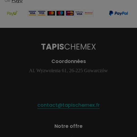
de
PayU
TAPIS
CHEMEX
Coordonnées
Al. Wyzwolenia 61, 26-225 Gowarczów
contact@tapischemex.fr
Notre offre