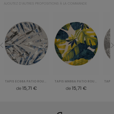
AJOUTEZ D’AUTRES PROPOSITIONS À LA COMMANDE
TAPIS EC68A PATIO ROUND FGA - SZARY
TAPIS MN86A PATIO ROUND GJD - KREMOWY
15,71 €
15,71 €
de
de