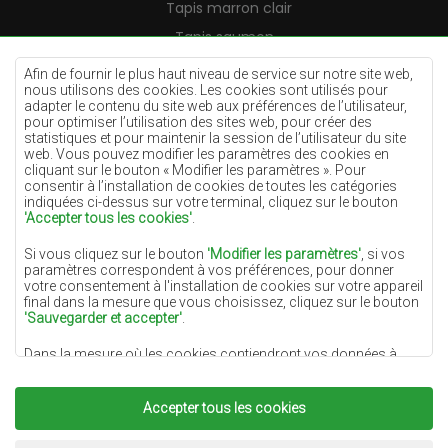
Tapis marron clair
Tapis saumon
Tapis crème
Afin de fournir le plus haut niveau de service sur notre site web,
nous utilisons des cookies. Les cookies sont utilisés pour
Tapis lilas
adapter le contenu du site web aux préférences de l’utilisateur,
pour optimiser l’utilisation des sites web, pour créer des
Tapis jaunes
statistiques et pour maintenir la session de l’utilisateur du site
Tapis menthe
web. Vous pouvez modifier les paramètres des cookies en
cliquant sur le bouton « Modifier les paramètres ». Pour
Tapis bleus
consentir à l’installation de cookies de toutes les catégories
indiquées ci-dessus sur votre terminal, cliquez sur le bouton
Tapis oranges
'Accepter tous les cookies'
.
Tapis roses
Si vous cliquez sur le bouton
'Modifier les paramètres'
, si vos
Tapis gris
paramètres correspondent à vos préférences, pour donner
votre consentement à l'installation de cookies sur votre appareil
Tapis terre cuite
final dans la mesure que vous choisissez, cliquez sur le bouton
'Sauvegarder et accepter'
.
Tapis verts
Dans la mesure où les cookies contiendront vos données à
Tapis dorés
caractère personnel, la base du traitement est l'intérêt légitime
du responsable du traitement des données (DYWANYCHEMEX)
ou de tiers sous la forme de la fourniture de services de haute
Accepter tous les cookies
qualité sur notre site Web et des activités de marketing du
responsable du traitement des données et de ses Partenaires de
Copyright 2022
Tapis Chemex.
Tous droits réservés.