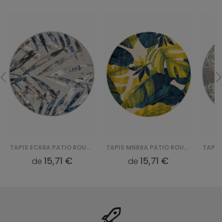
TAPIS EC68A PATIO ROUND FGA - SZARY
TAPIS MN86A PATIO ROUND GJD - KREMOWY
15,71 €
15,71 €
de
de