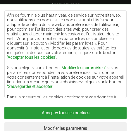
Tapis saumon
Tapis crème
Afin de fournir le plus haut niveau de service sur notre site web,
nous utilisons des cookies. Les cookies sont utilisés pour
Tapis lilas
adapter le contenu du site web aux préférences de l’utilisateur,
pour optimiser l’utilisation des sites web, pour créer des
Tapis jaunes
statistiques et pour maintenir la session de l’utilisateur du site
Tapis menthe
web. Vous pouvez modifier les paramètres des cookies en
cliquant sur le bouton « Modifier les paramètres ». Pour
Tapis bleus
consentir à l’installation de cookies de toutes les catégories
indiquées ci-dessus sur votre terminal, cliquez sur le bouton
Tapis oranges
'Accepter tous les cookies'
.
Tapis roses
Si vous cliquez sur le bouton
'Modifier les paramètres'
, si vos
Tapis gris
paramètres correspondent à vos préférences, pour donner
votre consentement à l'installation de cookies sur votre appareil
Tapis terre cuite
final dans la mesure que vous choisissez, cliquez sur le bouton
'Sauvegarder et accepter'
.
Tapis verts
Dans la mesure où les cookies contiendront vos données à
Tapis dorés
caractère personnel, la base du traitement est l'intérêt légitime
du responsable du traitement des données (DYWANYCHEMEX)
ou de tiers sous la forme de la fourniture de services de haute
Accepter tous les cookies
qualité sur notre site Web et des activités de marketing du
responsable du traitement des données et de ses Partenaires de
Copyright 2022
Tapis Chemex.
Tous droits réservés.
confiance.
Réalisation:
www.dimax.pl
Modifier les paramètres