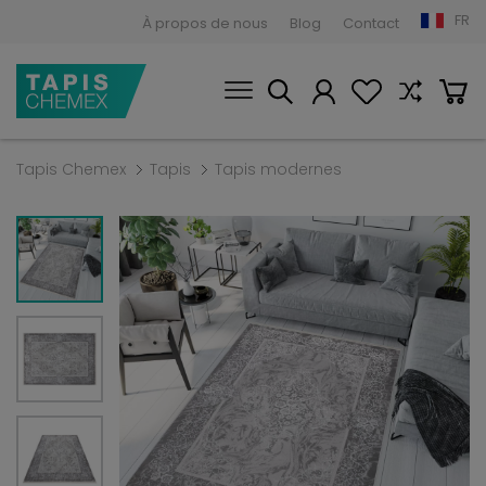
FR
À propos de nous
Blog
Contact
Tapis Chemex
Tapis
Tapis modernes