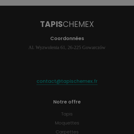
TAPIS
CHEMEX
Coordonnées
Al. Wyzwolenia 61, 26-225 Gowarczów
contact@tapischemex.fr
Notre offre
Tapis
Moquettes
Carpettes