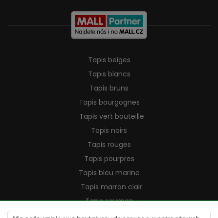
Tapis beiges
Tapis blancs
Tapis bruns
Tapis bourgognes
Tapis vert bouteille
Tapis noirs
Tapis rouges
Tapis pourpres
Tapis bleu marine
Tapis marron clair
Tapis saumon
Tapis crème