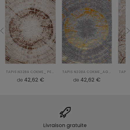
TAPIS N328A COKME_ PES_ PALERMO - BEŻOWY, BRĄZOWY
TAPIS N328A COKME_AGRI P_ PALERMO - ZŁOTY
42,62 €
42,62 €
de
de
Livraison gratuite