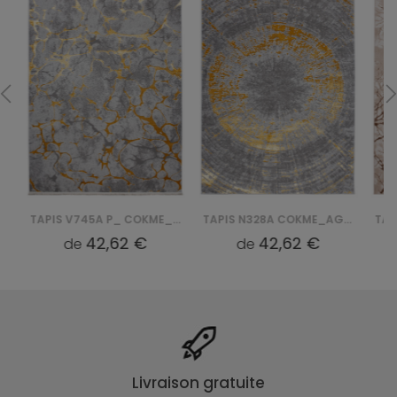
TAPIS V745A P_ COKME_AGRI PALERMO - ZŁOTY
TAPIS N328A COKME_AGRI P_ PALERMO - ZŁOTY
42,62 €
42,62 €
de
de
Livraison gratuite