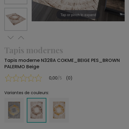
Tap or pinch to expand
Tapis modernes
Tapis moderne N328A COKME_BEIGE PES_BROWN
PALERMO Beige
0,00
/5
(0)
Variantes de couleurs: