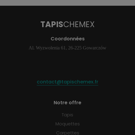
TAPIS
CHEMEX
Coordonnées
Al. Wyzwolenia 61, 26-225 Gowarczów
contact@tapischemex.fr
Notre offre
Tapis
Moquettes
Carpettes