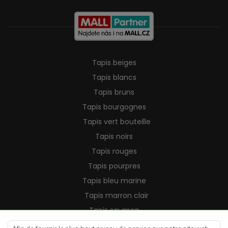
Tapis beiges
Tapis blancs
Tapis bruns
Tapis bourgognes
Tapis vert bouteille
Tapis noirs
Tapis rouges
Tapis pourpres
Tapis bleu marine
Tapis marron clair
Tapis saumon
Tapis crème