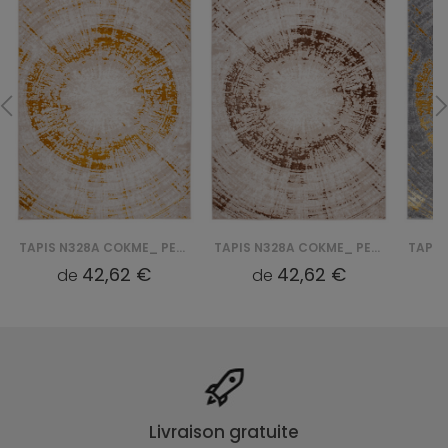
TAPIS N328A COKME_ PES_ PALERMO - BEŻOWY, ZŁOTY
TAPIS N328A COKME_ PES_ PALERMO - BEŻOWY, BRĄZOWY
42,62 €
42,62 €
de
de
Livraison gratuite