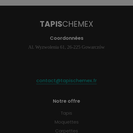
TAPIS
CHEMEX
Coordonnées
Al. Wyzwolenia 61, 26-225 Gowarczów
contact@tapischemex.fr
Notre offre
Tapis
Moquettes
Carpettes