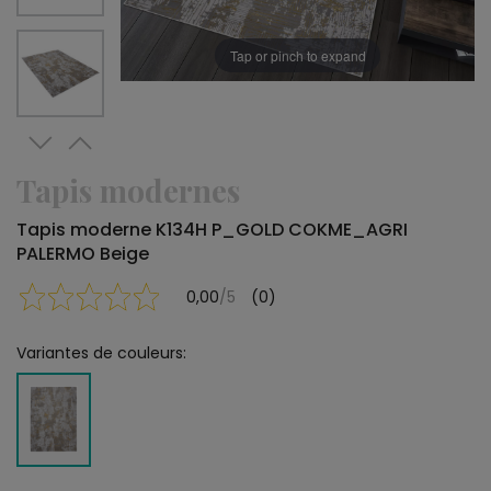
Tap or pinch to expand
Tapis modernes
Tapis moderne K134H P_GOLD COKME_AGRI
PALERMO Beige
0,00
/5
(0)
Variantes de couleurs: