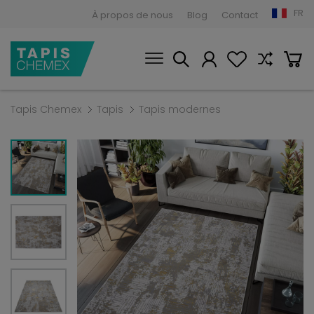
FR
À propos de nous
Blog
Contact
Tapis Chemex
Tapis
Tapis modernes