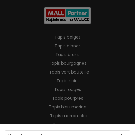
Tapis beiges
Tapis blancs
Tapis bruns
Tapis bourgognes
Tapis vert bouteille
Tapis noirs
Tapis rouges
Tapis pourpres
Tapis bleu marine
Tapis marron clair
Tapis saumon
Tapis crème