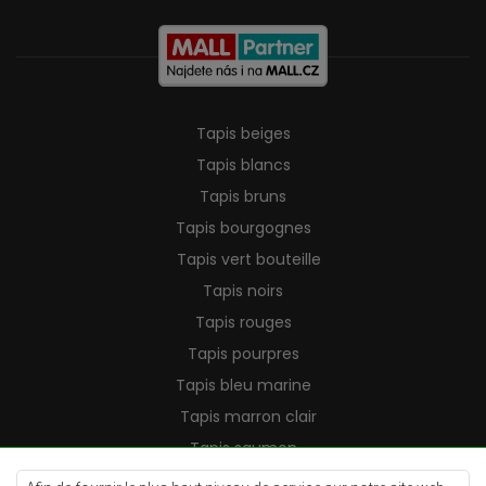
Tapis beiges
Tapis blancs
Tapis bruns
Tapis bourgognes
Tapis vert bouteille
Tapis noirs
Tapis rouges
Tapis pourpres
Tapis bleu marine
Tapis marron clair
Tapis saumon
Tapis crème