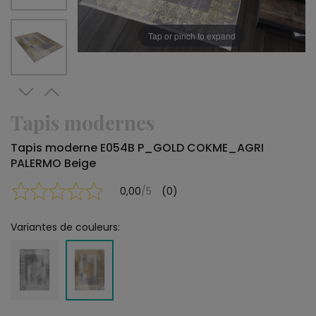
Tap or pinch to expand
Tapis modernes
Tapis moderne E054B P_GOLD COKME_AGRI
PALERMO Beige
0,00
/5
(0)
Variantes de couleurs: