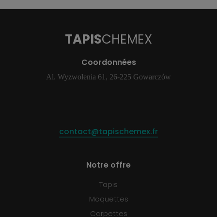
TAPIS
CHEMEX
Coordonnées
Al. Wyzwolenia 61, 26-225 Gowarczów
contact@tapischemex.fr
Notre offre
Tapis
Moquettes
Carpettes