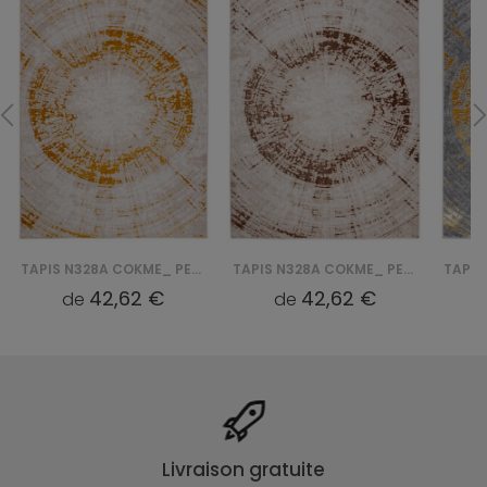
TAPIS N328A COKME_ PES_ PALERMO - BEŻOWY, ZŁOTY
TAPIS N328A COKME_ PES_ PALERMO - BEŻOWY, BRĄZOWY
42,62 €
42,62 €
de
de
Livraison gratuite