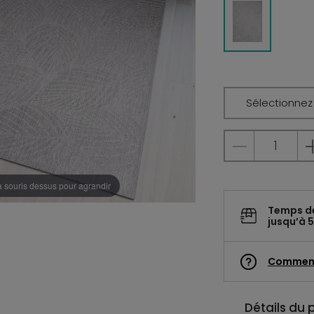
Sélectionnez l
a souris dessus pour agrandir
Temps d
jusqu’à 5
Commen
Détails du 