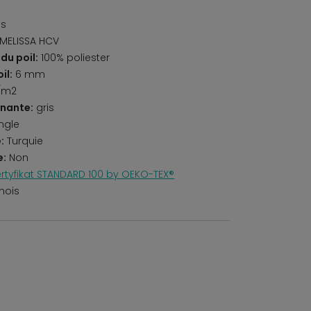
es
MELISSA HCV
du poil:
100% poliester
il:
6 mm
/m2
nante:
gris
ngle
:
Turquie
e:
Non
rtyfikat STANDARD 100 by OEKO-TEX®
mois