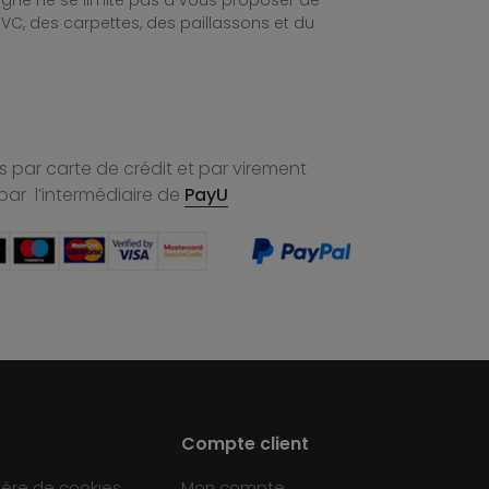
ligne ne se limite pas à vous proposer de
C, des carpettes, des paillassons et du
 par carte de crédit et par virement
par l’intermédiaire de
PayU
Compte client
ière de cookies
Mon compte