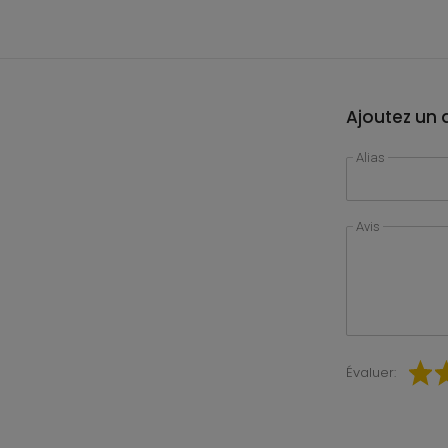
Ajoutez un a
Alias
Avis
Évaluer: