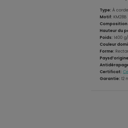
Type:
À cord
Motif:
KM28B 
Composition 
Hauteur du po
Poids:
1400 g
Couleur domi
Forme:
Recta
Paysd’origine
Antidérapag
Certificat:
Ce
Garantie:
12 