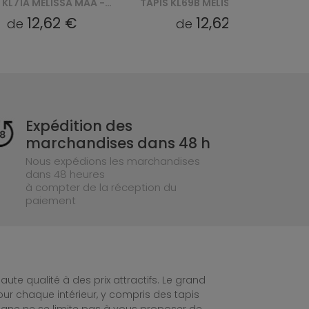
TAPIS KL69B MELISSA MAA - SZARY
TAPIS KL69A MELISSA MAA - BRĄZOWY
12,62 €
12,62 €
de
de
Expédition des
marchandises dans 48 h
Nous expédions les marchandises
dans 48 heures
à compter de la réception du
paiement
te qualité à des prix attractifs. Le grand
ur chaque intérieur, y compris des tapis