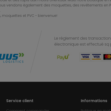
de et des tapis aux motifs orientaux. Mais notre boutique en 
Nous vendons également des moquettes, des revêtements en PV
.
, moquettes et PVC - bienvenue!
Le règlement des transactions
électronique est effectué
są 
Service client
Informations
Comment commander
Politique en mat