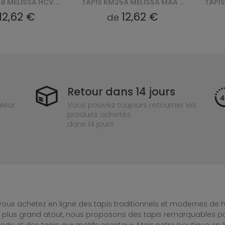
TAPIS KM25A MELISSA MAA - SZARY
TAPIS KL71A MELISSA MAA - BRĄZOWY
12,62 €
12,62 €
de
Retour dans 14 jours
leur
Vous pouvez toujours retourner les
produits achetés
dans 14 jours
ous achetez en ligne des tapis traditionnels et modernes de hau
e plus grand atout, nous proposons des tapis remarquables po