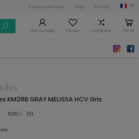
FR
À propos de nous
Blog
Contact
Mon compte
Favoris
Comparer
Panier
ordes
des KM28B GRAY MELISSA HCV Gris
0,00
/5
(0)
urs: