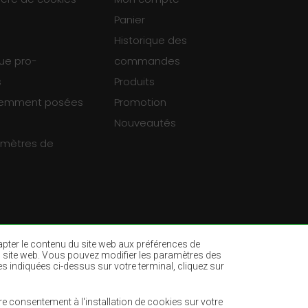
Panier
Historique des
que pro-
commandes
s
Produits
uemment posées
Promotion
Nouveautés
ramètres de
dapter le contenu du site web aux préférences de
ur du site web. Vous pouvez modifier les paramètres des
es indiquées ci-dessus sur votre terminal, cliquez sur
es
Tapis vert bouteille
ne
Tapis marron clair
e consentement à l'installation de cookies sur votre