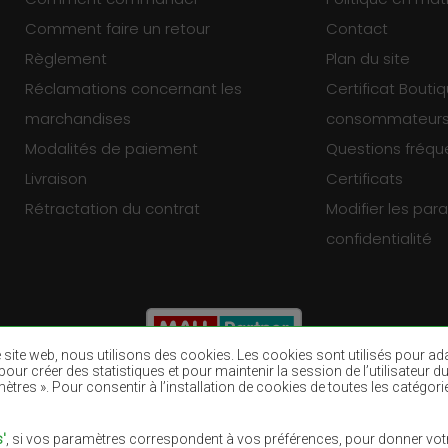
Comment faire un retour
Contact
Règlement
Plan du site
Réclamations concernant les
Certificat Bouti
marchandises
consommateur
Modalités de paiement
Questions fréq
Livraison
Certificats
Rétractation du contrat
Modifier les pa
confidentialité
re site web, nous utilisons des cookies. Les cookies sont utilisés pour a
eb, pour créer des statistiques et pour maintenir la session de l’utilisate
ètres ». Pour consentir à l’installation de cookies de toutes les catégori
Tapis bruns
Tapis bourgogn
Tapis pourpres
Tapis bleu mari
'
, si vos paramètres correspondent à vos préférences, pour donner votr