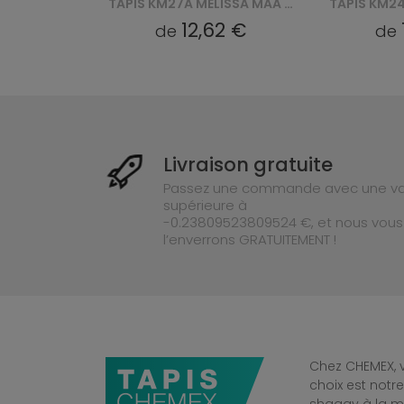
TAPIS KM27A MELISSA MAA - SZARY
TAPIS KM24B MELISSA HCV - SZARY
2 €
12,62 €
de
de
Livraison gratuite
Passez une commande avec une va
supérieure à
-0.23809523809524 €, et nous vous
l’enverrons GRATUITEMENT !
Chez CHEMEX, v
choix est notr