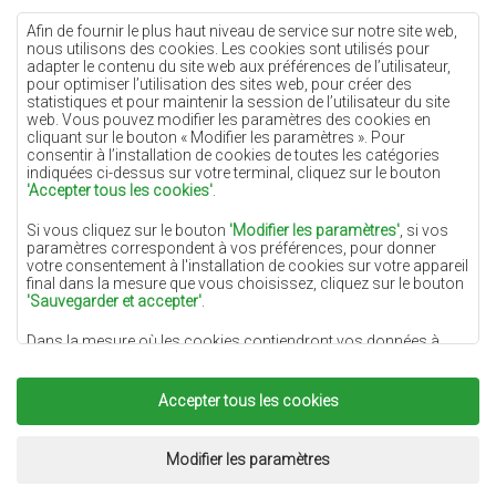
Tapis crème
Afin de fournir le plus haut niveau de service sur notre site web,
nous utilisons des cookies. Les cookies sont utilisés pour
Tapis lilas
adapter le contenu du site web aux préférences de l’utilisateur,
pour optimiser l’utilisation des sites web, pour créer des
Tapis jaunes
statistiques et pour maintenir la session de l’utilisateur du site
Tapis menthe
web. Vous pouvez modifier les paramètres des cookies en
cliquant sur le bouton « Modifier les paramètres ». Pour
Tapis bleus
consentir à l’installation de cookies de toutes les catégories
indiquées ci-dessus sur votre terminal, cliquez sur le bouton
Tapis oranges
'Accepter tous les cookies'
.
Tapis roses
Si vous cliquez sur le bouton
'Modifier les paramètres'
, si vos
Tapis gris
paramètres correspondent à vos préférences, pour donner
votre consentement à l'installation de cookies sur votre appareil
Tapis terre cuite
final dans la mesure que vous choisissez, cliquez sur le bouton
'Sauvegarder et accepter'
.
Tapis verts
Dans la mesure où les cookies contiendront vos données à
Tapis dorés
caractère personnel, la base du traitement est l'intérêt légitime
du responsable du traitement des données (DYWANYCHEMEX)
ou de tiers sous la forme de la fourniture de services de haute
Accepter tous les cookies
qualité sur notre site Web et des activités de marketing du
responsable du traitement des données et de ses Partenaires de
Copyright 2022
Tapis Chemex.
Tous droits réservés.
confiance.
Réalisation:
www.dimax.pl
Modifier les paramètres
Pour plus d'informations sur les cookies et le traitement