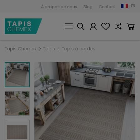
FR
À propos de nous
Blog
Contact
Tapis Chemex
Tapis
Tapis à cordes