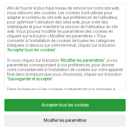
Tapis crème
Afin de fournir le plus haut niveau de service sur notre site web,
nous utilisons des cookies. Les cookies sont utilisés pour
Tapis lilas
adapter le contenu du site web aux préférences de l’utilisateur,
pour optimiser l’utilisation des sites web, pour créer des
Tapis jaunes
statistiques et pour maintenir la session de l’utilisateur du site
Tapis menthe
web. Vous pouvez modifier les paramètres des cookies en
cliquant sur le bouton « Modifier les paramètres ». Pour
Tapis bleus
consentir à l’installation de cookies de toutes les catégories
indiquées ci-dessus sur votre terminal, cliquez sur le bouton
Tapis oranges
'Accepter tous les cookies'
.
Tapis roses
Si vous cliquez sur le bouton
'Modifier les paramètres'
, si vos
Tapis gris
paramètres correspondent à vos préférences, pour donner
votre consentement à l'installation de cookies sur votre appareil
Tapis terre cuite
final dans la mesure que vous choisissez, cliquez sur le bouton
'Sauvegarder et accepter'
.
Tapis verts
Dans la mesure où les cookies contiendront vos données à
Tapis dorés
caractère personnel, la base du traitement est l'intérêt légitime
du responsable du traitement des données (DYWANYCHEMEX)
ou de tiers sous la forme de la fourniture de services de haute
Accepter tous les cookies
qualité sur notre site Web et des activités de marketing du
responsable du traitement des données et de ses Partenaires de
Copyright 2022
Tapis Chemex.
Tous droits réservés.
confiance.
Réalisation:
www.dimax.pl
Modifier les paramètres
Pour plus d'informations sur les cookies et le traitement