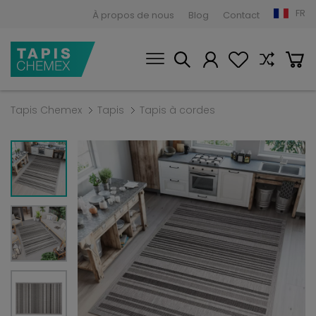
FR
À propos de nous
Blog
Contact
Tapis Chemex
Tapis
Tapis à cordes