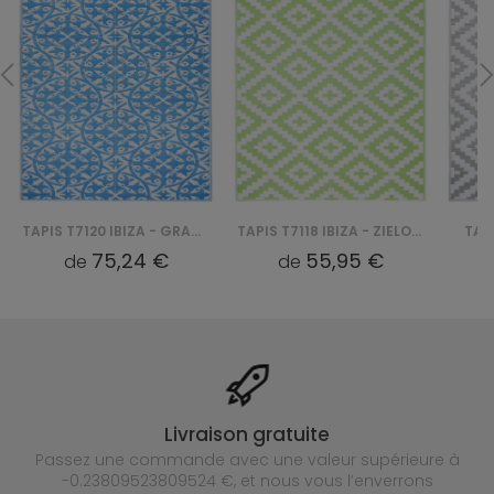
TAPIS T7120 IBIZA - GRANATOWY
TAPIS T7118 IBIZA - ZIELONY
TAPI
75,24 €
55,95 €
de
de
Livraison gratuite
Passez une commande avec une valeur supérieure à
-0.23809523809524 €, et nous vous l’enverrons