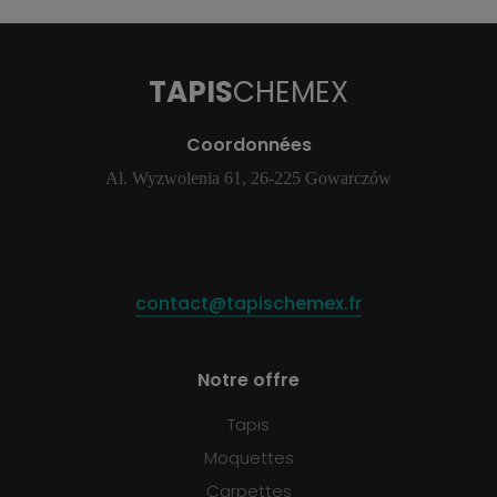
TAPIS
CHEMEX
Coordonnées
Al. Wyzwolenia 61, 26-225 Gowarczów
contact@tapischemex.fr
Notre offre
Tapis
Moquettes
Carpettes