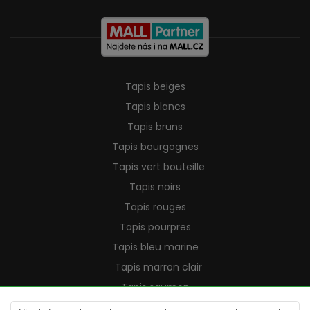
Tapis beiges
Tapis blancs
Tapis bruns
Tapis bourgognes
Tapis vert bouteille
Tapis noirs
Tapis rouges
Tapis pourpres
Tapis bleu marine
Tapis marron clair
Tapis saumon
Tapis crème