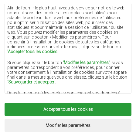
Tapis crème
Afin de fournir le plus haut niveau de service sur notre site web,
nous utilisons des cookies. Les cookies sont utilisés pour
Tapis lilas
adapter le contenu du site web aux préférences de l’utilisateur,
pour optimiser l’utilisation des sites web, pour créer des
Tapis jaunes
statistiques et pour maintenir la session de l’utilisateur du site
Tapis menthe
web. Vous pouvez modifier les paramètres des cookies en
cliquant sur le bouton « Modifier les paramètres ». Pour
Tapis bleus
consentir à l’installation de cookies de toutes les catégories
indiquées ci-dessus sur votre terminal, cliquez sur le bouton
Tapis oranges
'Accepter tous les cookies'
.
Tapis roses
Si vous cliquez sur le bouton
'Modifier les paramètres'
, si vos
Tapis gris
paramètres correspondent à vos préférences, pour donner
votre consentement à l'installation de cookies sur votre appareil
Tapis terre cuite
final dans la mesure que vous choisissez, cliquez sur le bouton
'Sauvegarder et accepter'
.
Tapis verts
Dans la mesure où les cookies contiendront vos données à
Tapis dorés
caractère personnel, la base du traitement est l'intérêt légitime
du responsable du traitement des données (DYWANYCHEMEX)
ou de tiers sous la forme de la fourniture de services de haute
Accepter tous les cookies
qualité sur notre site Web et des activités de marketing du
responsable du traitement des données et de ses Partenaires de
Copyright 2022
Tapis Chemex.
Tous droits réservés.
confiance.
Réalisation:
www.dimax.pl
Modifier les paramètres
Pour plus d'informations sur les cookies et le traitement