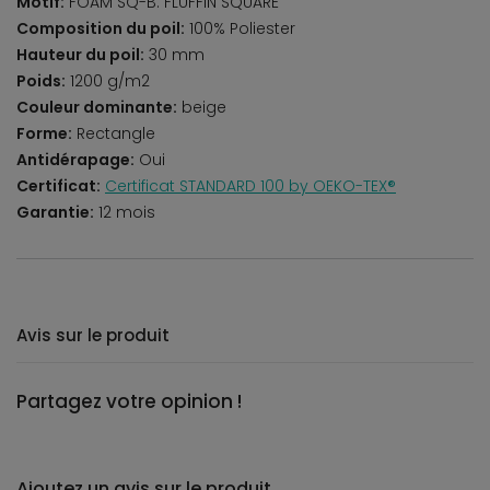
Motif:
FOAM SQ-B. FLUFFIN SQUARE
Composition du poil:
100% Poliester
Hauteur du poil:
30 mm
Poids:
1200 g/m2
Couleur dominante:
beige
Forme:
Rectangle
Antidérapage:
Oui
Certificat:
Certificat STANDARD 100 by OEKO-TEX®
Garantie:
12 mois
Avis sur le produit
Partagez votre opinion !
Ajoutez un avis sur le produit