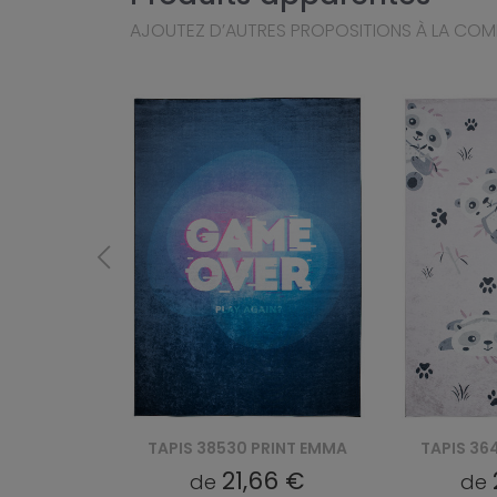
AJOUTEZ D’AUTRES PROPOSITIONS À LA CO
RINT EMMA
TAPIS 36461 PRINT EMMA
TAPIS 36
6 €
21,66 €
de
de