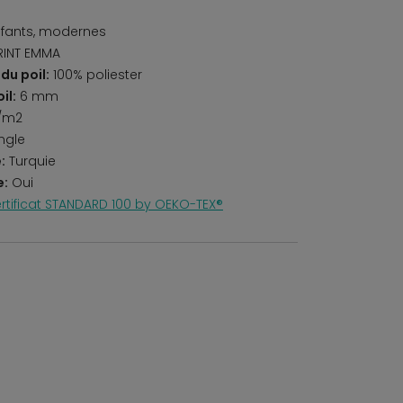
fants, modernes
RINT EMMA
du poil:
100% poliester
il:
6 mm
/m2
ngle
:
Turquie
e:
Oui
rtificat STANDARD 100 by OEKO-TEX®