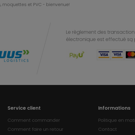
, moquettes et PVC - bienvenue!
Le règlement des transactions
électronique est effectué
są 
Service client
Informations
Comment commander
Politique en mat
Comment faire un retour
Contact