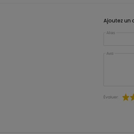
Ajoutez un a
Alias
Avis
Évaluer: