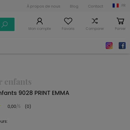
FR
À propos de nous
Blog
Contact
Mon compte
Favoris
Comparer
Panier
r enfants
enfants 9028 PRINT EMMA
0,00
/5
(0)
urs: