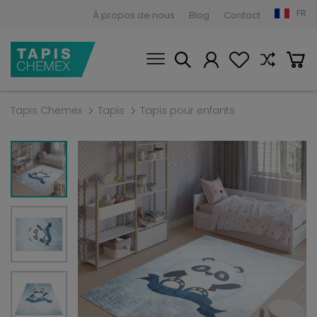
FR
À propos de nous
Blog
Contact
Tapis Chemex
Tapis
Tapis pour enfants