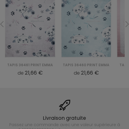
TAPIS 36461 PRINT EMMA
TAPIS 36460 PRINT EMMA
TAPI
21,66 €
21,66 €
de
de
Livraison gratuite
Passez une commande avec une valeur supérieure à