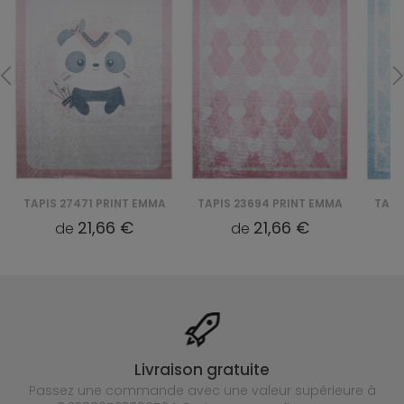
TAPIS 27471 PRINT EMMA
TAPIS 23694 PRINT EMMA
TAPI
21,66 €
21,66 €
de
de
Livraison gratuite
Passez une commande avec une valeur supérieure à