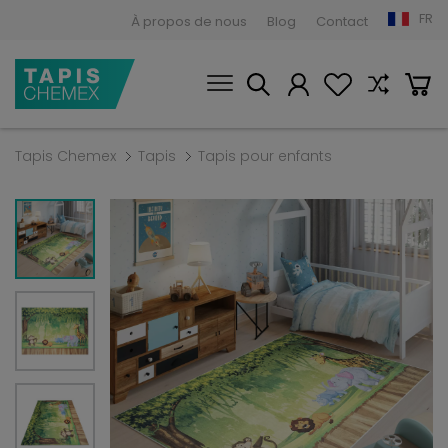
FR
À propos de nous
Blog
Contact
Tapis Chemex
Tapis
Tapis pour enfants