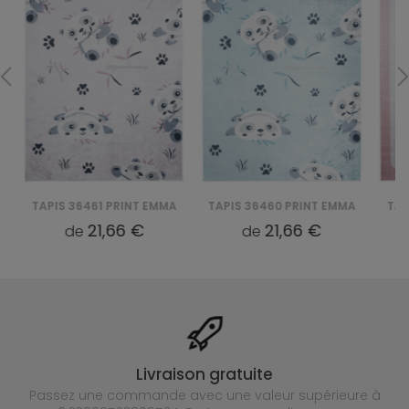
TAPIS 36461 PRINT EMMA
TAPIS 36460 PRINT EMMA
TAPI
21,66 €
21,66 €
de
de
Livraison gratuite
Passez une commande avec une valeur supérieure à