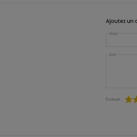
Ajoutez un a
Alias
Avis
Évaluer: