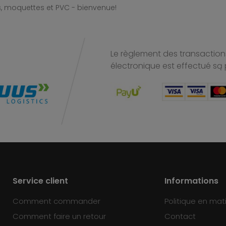
, moquettes et PVC - bienvenue!
Le règlement des transactions
électronique est effectué
są 
Service client
Informations
Comment commander
Politique en mat
Comment faire un retour
Contact