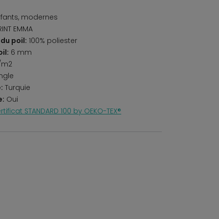
fants, modernes
RINT EMMA
du poil:
100% poliester
il:
6 mm
/m2
ngle
:
Turquie
e:
Oui
rtificat STANDARD 100 by OEKO-TEX®