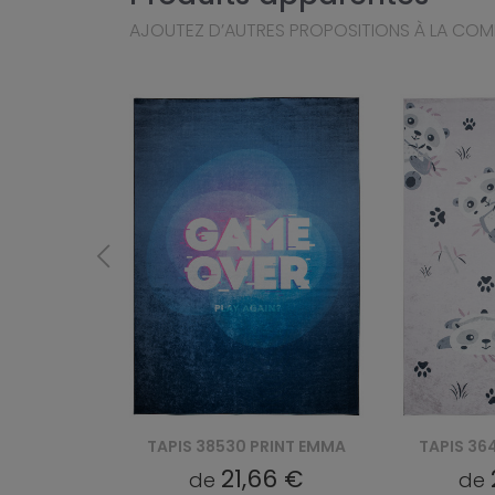
AJOUTEZ D’AUTRES PROPOSITIONS À LA CO
RINT EMMA
TAPIS 36461 PRINT EMMA
TAPIS 36
6 €
21,66 €
de
de