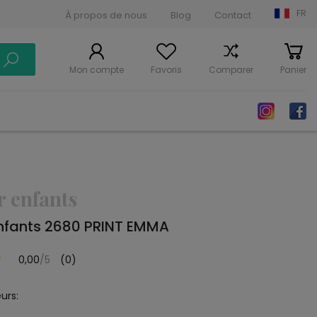
FR
À propos de nous
Blog
Contact
Mon compte
Favoris
Comparer
Panier
r enfants
enfants 2680 PRINT EMMA
0,00
/5
(0)
urs: