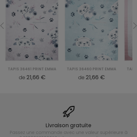
TAPIS 36461 PRINT EMMA
TAPIS 36460 PRINT EMMA
TAPI
21,66 €
21,66 €
de
de
Livraison gratuite
Passez une commande avec une valeur supérieure à