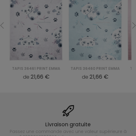
TAPIS 36461 PRINT EMMA
TAPIS 36460 PRINT EMMA
TAPI
21,66 €
21,66 €
de
de
Livraison gratuite
Passez une commande avec une valeur supérieure à