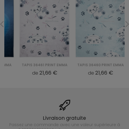
TAPIS 36461 PRINT EMMA
TAPIS 36460 PRINT EMMA
TAPI
21,66 €
21,66 €
de
de
Livraison gratuite
Passez une commande avec une valeur supérieure à