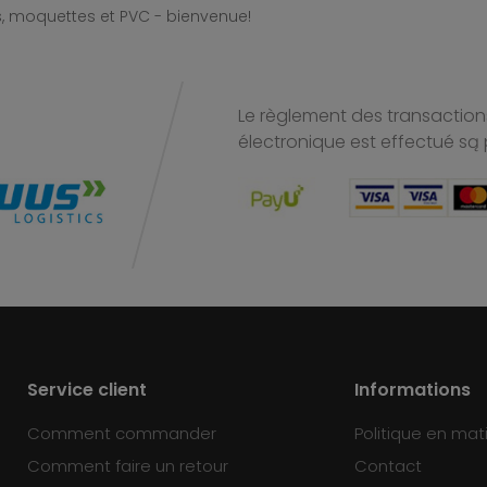
, moquettes et PVC - bienvenue!
Le règlement des transactions
électronique est effectué
są 
Service client
Informations
Comment commander
Politique en mat
Comment faire un retour
Contact