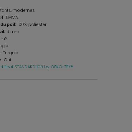
fants, modernes
INT EMMA
du poil:
100% poliester
il:
6 mm
/m2
ngle
:
Turquie
e:
Oui
rtificat STANDARD 100 by OEKO-TEX®