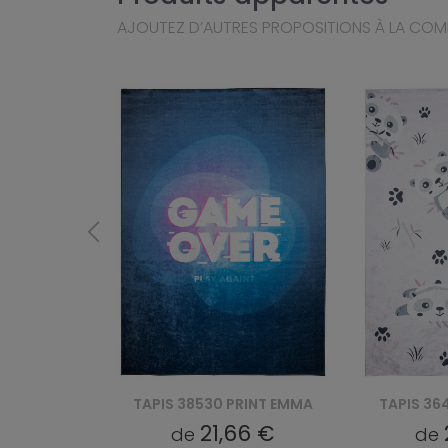
AJOUTEZ D’AUTRES PROPOSITIONS À LA CO
RINT EMMA
TAPIS 36461 PRINT EMMA
TAPIS 36
6 €
21,66 €
de
de