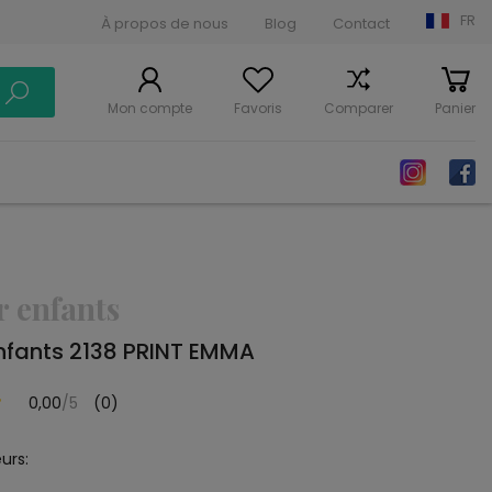
FR
À propos de nous
Blog
Contact
Mon compte
Favoris
Comparer
Panier
r enfants
nfants 2138 PRINT EMMA
0,00
/5
(0)
urs: