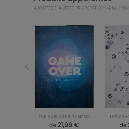
AJOUTEZ D’AUTRES PROPOSITIONS À LA CO
RINT EMMA
TAPIS 36461 PRINT EMMA
TAPIS 36
6 €
21,66 €
de
de