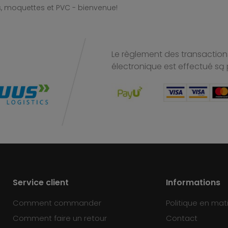
, moquettes et PVC - bienvenue!
Le règlement des transactions
électronique est effectué
są 
Service client
Informations
Comment commander
Politique en mat
Comment faire un retour
Contact