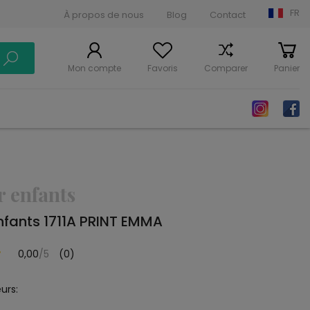
FR
À propos de nous
Blog
Contact
Mon compte
Favoris
Comparer
Panier
r enfants
nfants 1711A PRINT EMMA
0,00
/5
(0)
urs: