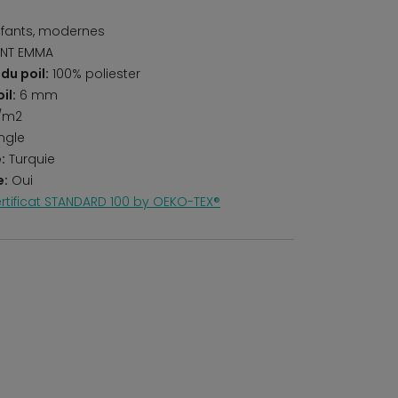
fants, modernes
RINT EMMA
du poil:
100% poliester
il:
6 mm
/m2
ngle
:
Turquie
e:
Oui
rtificat STANDARD 100 by OEKO-TEX®