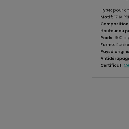
Type:
pour en
Motif:
1711A P
Composition 
Hauteur du po
Poids:
900 gr
Forme:
Recta
Paysd’origine
Antidérapag
Certificat:
Ce