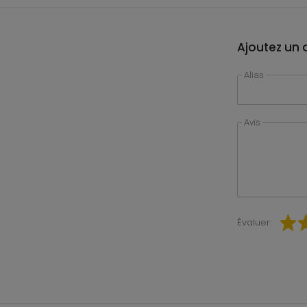
Ajoutez un a
Alias
Avis
Évaluer: