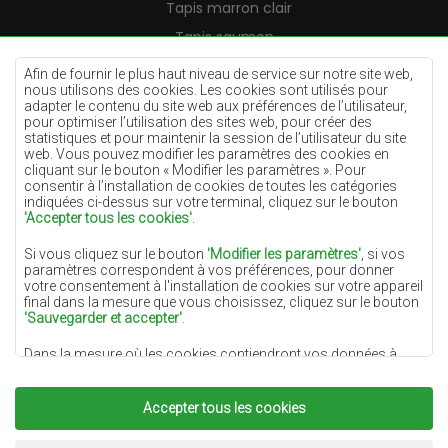
Tapis marron clair
Tapis saumon
Tapis crème
Afin de fournir le plus haut niveau de service sur notre site web,
nous utilisons des cookies. Les cookies sont utilisés pour
Tapis lilas
adapter le contenu du site web aux préférences de l’utilisateur,
pour optimiser l’utilisation des sites web, pour créer des
Tapis jaunes
statistiques et pour maintenir la session de l’utilisateur du site
Tapis menthe
web. Vous pouvez modifier les paramètres des cookies en
cliquant sur le bouton « Modifier les paramètres ». Pour
Tapis bleus
consentir à l’installation de cookies de toutes les catégories
indiquées ci-dessus sur votre terminal, cliquez sur le bouton
Tapis oranges
'Accepter tous les cookies'
.
Tapis roses
Si vous cliquez sur le bouton
'Modifier les paramètres'
, si vos
Tapis gris
paramètres correspondent à vos préférences, pour donner
votre consentement à l'installation de cookies sur votre appareil
Tapis terre cuite
final dans la mesure que vous choisissez, cliquez sur le bouton
'Sauvegarder et accepter'
.
Tapis verts
Dans la mesure où les cookies contiendront vos données à
Tapis dorés
caractère personnel, la base du traitement est l'intérêt légitime
du responsable du traitement des données (DYWANYCHEMEX)
ou de tiers sous la forme de la fourniture de services de haute
Accepter tous les cookies
qualité sur notre site Web et des activités de marketing du
responsable du traitement des données et de ses Partenaires de
Copyright 2022
Tapis Chemex.
Tous droits réservés.