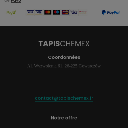
de
PayU
TAPIS
CHEMEX
Coordonnées
Al. Wyzwolenia 61, 26-225 Gowarczów
contact@tapischemex.fr
Notre offre